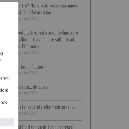
Centro? No, grazie: serve una nuova
visione riformatrice
8 Agosto 2026
Esodo estivo, sabato da bollino nero:
traffico intenso anche sulle strade
del Piemonte
8 Agosto 2026
Torino e l’acqua
8 Agosto 2026
Vacanza… da cosa?
8 Agosto 2026
Pasta risottata alla mediterranea
8 Agosto 2026
Dal Politecnico di Torino arriva il