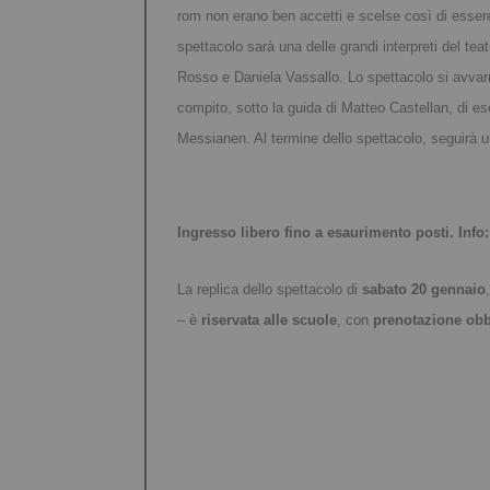
rom non erano ben accetti e scelse così di essere 
spettacolo sarà una delle grandi interpreti del te
Rosso e Daniela Vassallo. Lo spettacolo si avvar
compito, sotto la guida di Matteo Castellan, di ese
Messianen. Al termine dello spettacolo, seguirà un 
Ingresso libero fino a esaurimento posti. Info
La replica dello spettacolo di
sabato 20 gennaio
– è
riservata alle scuole
, con
prenotazione obb