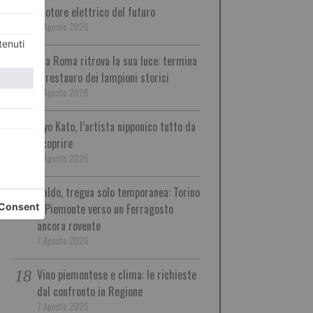
motore elettrico del futuro
7 Agosto 2026
Via Roma ritrova la sua luce: termina
il restauro dei lampioni storici
7 Agosto 2026
Ryo Kato, l’artista nipponico tutto da
scoprire
7 Agosto 2026
Caldo, tregua solo temporanea: Torino
e Piemonte verso un Ferragosto
ancora rovente
7 Agosto 2026
Vino piemontese e clima: le richieste
dal confronto in Regione
7 Agosto 2026