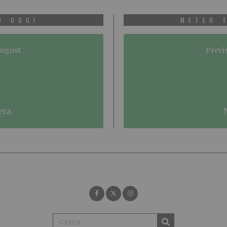
O OGGI
METEO 
August
Previ
era