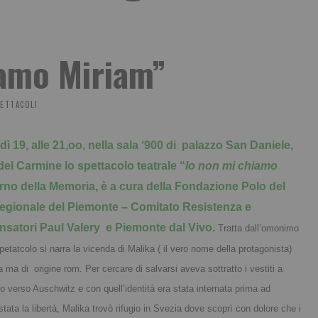
iamo Miriam”
PETTACOLI
dì 19, alle 21,oo, nella sala ‘900 di palazzo San Daniele,
 del Carmine lo spettacolo teatrale “
Io non mi chiamo
Giorno della Memoria, è a cura della Fondazione Polo del
regionale del Piemonte – Comitato Resistenza e
ensatori Paul Valery e Piemonte dal Vivo.
Tratta dall’omonimo
petatcolo si narra la vicenda di Malika ( il vero nome della protagonista)
 ma di origine rom. Per cercare di salvarsi aveva sottratto i vestiti a
o verso Auschwitz e con quell’identità era stata internata prima ad
ata la libertà, Malika trovò rifugio in Svezia dove scoprì con dolore che i