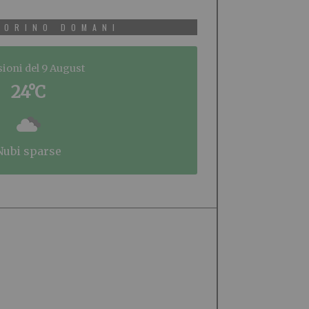
TORINO DOMANI
sioni del 9 August
24°C
nubi sparse