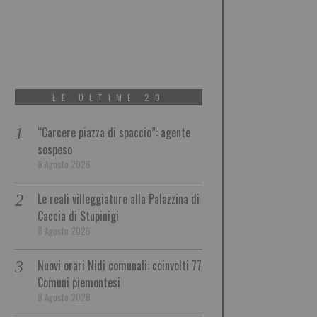
LE ULTIME 20
“Carcere piazza di spaccio”: agente
sospeso
8 Agosto 2026
Le reali villeggiature alla Palazzina di
Caccia di Stupinigi
8 Agosto 2026
Nuovi orari Nidi comunali: coinvolti 77
Comuni piemontesi
8 Agosto 2026