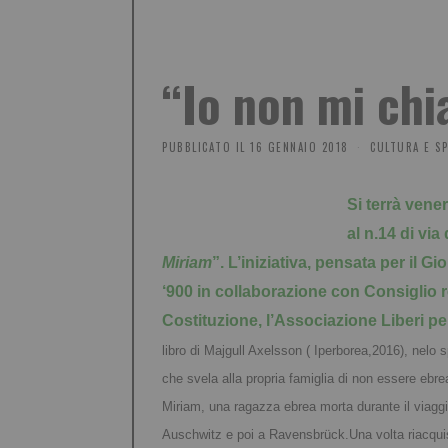
“Io non mi ch
PUBBLICATO IL
16 GENNAIO 2018
CULTURA E S
Si terrà vener
al n.14 di via
Miriam
”. L’iniziativa, pensata per il 
‘900 in collaborazione con Consiglio 
Costituzione, l’Associazione Liberi p
libro di Majgull Axelsson ( Iperborea,2016), nelo s
che svela alla propria famiglia di non essere ebrea
Miriam, una ragazza ebrea morta durante il viaggi
Auschwitz e poi a Ravensbrück.Una volta riacquist