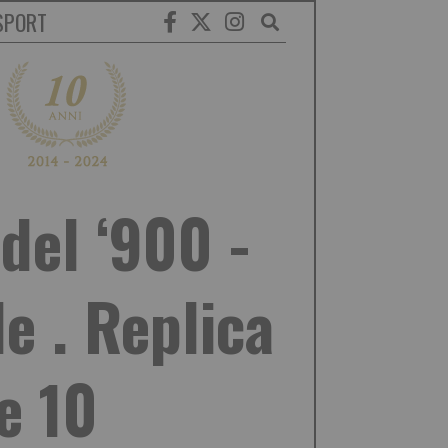
SPORT
del ‘900 -
le . Replica
e 10