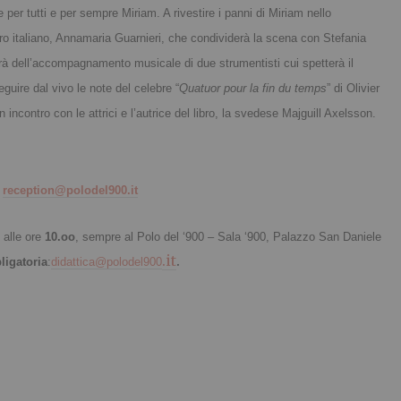
per tutti e per sempre Miriam. A rivestire i panni di Miriam nello
atro italiano, Annamaria Guarnieri, che condividerà la scena con Stefania
rà dell’accompagnamento musicale di due strumentisti cui spetterà il
guire dal vivo le note del celebre “
Quatuor pour la fin du temps
” di Olivier
incontro con le attrici e l’autrice del libro, la svedese Majguill Axelsson.
:
reception@polodel900.it
, alle ore
10.oo
, sempre al Polo del ‘900 – Sala ‘900, Palazzo San Daniele
.it
.
ligatoria
:
didattica@polodel900