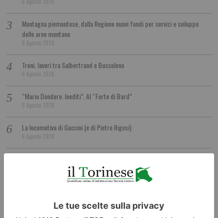
6 Agosto 2026
Montagna piemontese, dalla Regione nuovi fondi per servizi e sviluppo
delle aree montane
6 Agosto 2026
Treni, lavori tra Salbertrand e Bussoleno
6 Agosto 2026
“Mario Dondero. Inediti”. Al “Forte di Bard”
6 Agosto 2026
La locomotiva di Guccini (e di Pietro Rigosi)
6 Agosto 2026
Eclissi di sole: il 12 agosto in bus e sulla Sassi – Superga si vede meglio
6 Agosto 2026
Daniela Florea: uccisa dall’ex che non accettava la fine della relazione?
6 Agosto 2026