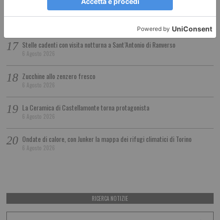
Ragazzina investita da bus ricoverata in codice rosso
6 Agosto 2026
Stelle cadenti con visita notturna a Sant’Antonio di Ranverso
6 Agosto 2026
Zucchine allo zenzero fresco
6 Agosto 2026
La Ceramica di Castellamonte torna protagonista
6 Agosto 2026
Ondate di calore, con Junker la mappa dei rifugi climatici di Torino
6 Agosto 2026
RICERCA NOTIZIE