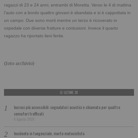
ragazzi di 23 e 24 anni, entrambi di Moretta. Verso le 4 di mattina
l’auto con a bordo quattro giovani è sbandata e si è cappottata in
un campo. Due sono morti mentre un terzo è ricoverato in
ospedale con diverse fratture e contusioni. Invece il quarto
ragazzo ha riportato lievi ferite.
(foto archivio)
LE ULTIME 20
Incroci più accessibili: segnalatori acustici e chiamata per quattro
semafori trafficati
6 Agosto 2026
Incidente in tangenziale, morto motociclista