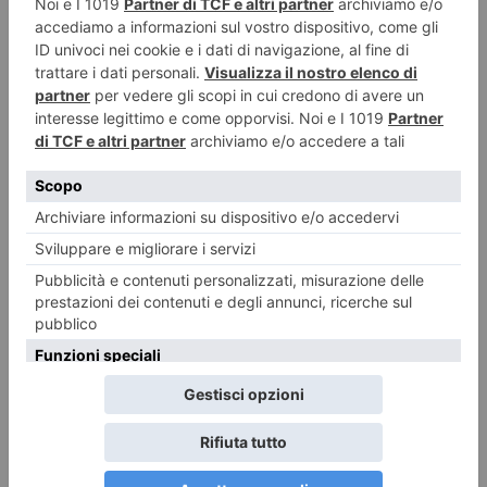
L’abbazia di Santa Fede
6 Agosto 2026
De Marchi tra i 50 di Radio Cortina
6 Agosto 2026
Opere Vive. Percorsi di arte pubblica del cuneese
6 Agosto 2026
I consigli della Polizia di Stato per prevenire le truffe
6 Agosto 2026
Abbazia di Novalesa, nuova scala e facciata restaurata
6 Agosto 2026
Sformatini di peperoni ricetta light
6 Agosto 2026
Sta per tornare MITO SettembreMusica: Milano e Torino, vent’anni di
musica insieme
6 Agosto 2026