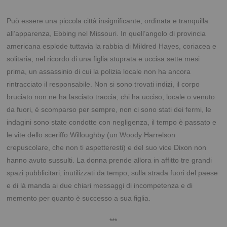
Può essere una piccola città insignificante, ordinata e tranquilla
all’apparenza, Ebbing nel Missouri. In quell’angolo di provincia
americana esplode tuttavia la rabbia di Mildred Hayes, coriacea e
solitaria, nel ricordo di una figlia stuprata e uccisa sette mesi
prima, un assassinio di cui la polizia locale non ha ancora
rintracciato il responsabile. Non si sono trovati indizi, il corpo
bruciato non ne ha lasciato traccia, chi ha ucciso, locale o venuto
da fuori, è scomparso per sempre, non ci sono stati dei fermi, le
indagini sono state condotte con negligenza, il tempo è passato e
le vite dello sceriffo Willoughby (un Woody Harrelson
crepuscolare, che non ti aspetteresti) e del suo vice Dixon non
hanno avuto sussulti. La donna prende allora in affitto tre grandi
spazi pubblicitari, inutilizzati da tempo, sulla strada fuori del paese
e di là manda ai due chiari messaggi di incompetenza e di
memento per quanto è successo a sua figlia.
***