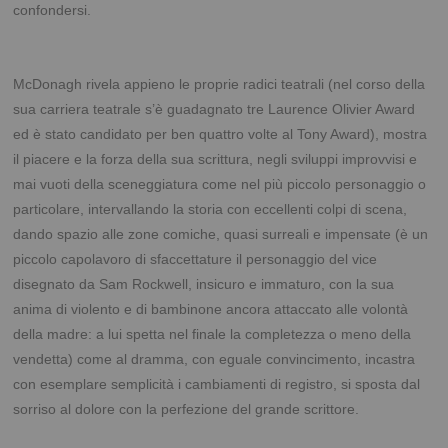
confondersi.
McDonagh rivela appieno le proprie radici teatrali (nel corso della
sua carriera teatrale s’è guadagnato tre Laurence Olivier Award
ed è stato candidato per ben quattro volte al Tony Award), mostra
il piacere e la forza della sua scrittura, negli sviluppi improvvisi e
mai vuoti della sceneggiatura come nel più piccolo personaggio o
particolare, intervallando la storia con eccellenti colpi di scena,
dando spazio alle zone comiche, quasi surreali e impensate (è un
piccolo capolavoro di sfaccettature il personaggio del vice
disegnato da Sam Rockwell, insicuro e immaturo, con la sua
anima di violento e di bambinone ancora attaccato alle volontà
della madre: a lui spetta nel finale la completezza o meno della
vendetta) come al dramma, con eguale convincimento, incastra
con esemplare semplicità i cambiamenti di registro, si sposta dal
sorriso al dolore con la perfezione del grande scrittore.