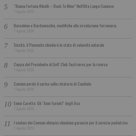
“Buona Fortuna Ribelli – Back To Mine” Nell’Alta Langa Cuneese
7 Agosto 2026
Bussoleno e Bardonecchia, modifiche alla circolazione ferroviaria
7 Agosto 2026
Siccità, il Piemonte chiederà lo stato di calamità naturale
7 Agosto 2026
Coppa del Presidente al Golf Club Sestrieres per la ricerca
7 Agosto 2026
Camion perde il carico sulla rotatoria di Candiolo
7 Agosto 2026
Ennio Caretto: Gli “Anni furenti” degli Usa
7 Agosto 2026
I sindaci dei Comuni olimpici chiedono garanzie per il servizio pediatrico
7 Agosto 2026