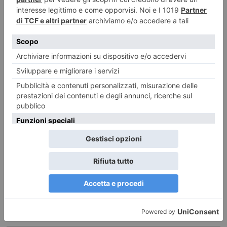
quella critica corrosiva che in altro tempo ci aveva posto su ben
più alti livelli.
LE ULTIME 20
Tutti i gusti del mondo a Terra Madre Salone del Gusto Tra poco più di un
mese a Torino
7 Agosto 2026
Iren Ambiente acquista il 66% di ETAmbiente
7 Agosto 2026
Caldo, tregua solo temporanea: Torino e Piemonte verso un Ferragosto
ancora rovente
7 Agosto 2026
Spaccio: la polizia sequestra 33 kg di hashish
7 Agosto 2026