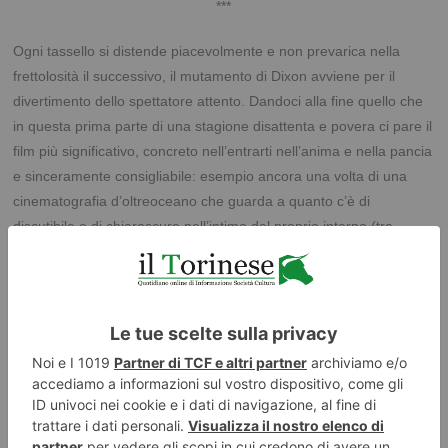
***
Ogni tassello si distende piacevolmente e non prevarica nella
frettolosità il successivo, il mutamento di Dixon avviene per il
divertimento dello spettatore attento. Dandoci alla fine quello che
in questa prima parte di una stagione disattenta e povera ci pare il
film più significativo, concreto nell’entrarti nell’anima e nella pancia
e sinceramente consigliabile: esempio ancora una volta di una
cinematografia d’oltreoceano che guarda a quanto c’è di
discutibile e di chiaroscuro nell’intimo del proprio interno (tra
qualche giorno arriverà anche Spielberg con i suoi Pentagon
Papers, i mea culpa del Vietnam), che non ha paura di
confrontarsi, di guardare il presente come di girarsi colpevolmente
indietro, che maneggia la propria Storia con una asprezza di
risultati che pochi altri oggi possono vantare. Qui taciamo di noi, e
non per la semplicistica erba del vicino sempre più verde, che
tutt’al più camuffiamo i problemi di casa nostra dietro la risata,
grassa e a tratti sconcertante, priva ormai in modo definitivo di