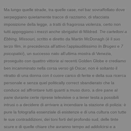
Ma lungo quelle strade, tra quelle case, nel bar sovraffollato dove
serpeggiano quietamente tracce di razzismo, di sfacciata
imposizione della legge, a tratti di fragorosa violenza, certo non
tutti appoggiano i mezzi anche sbrigativi di Mildred.
Tre cartelloni a
Ebbing, Missouri, s
critto e diretto da Martin McDonagh (è il suo
terzo film, in precedenza all’attivo l’applauditissimo
In Bruges
e
7
psicopatici
), un successo nato all’ultima mostra di Venezia,
proseguito con quattro vittorie ai recenti Golden Globe e crediamo
ben incamminato nella corsa verso gli Oscar, non è soltanto il
ritratto di una donna con il cuore carico di ferite e della sua ricerca
personale e senza quel politically correct sbandierato che la
conduce ad affrontare tutti quanti a muso duro, a dire pane al
pane durante certe riprese televisive o a tener testa a possibili
intrusi o a decidere di arrivare a incendiare la stazione di polizia: è
pure la fotografia essenziale di esistenze e di una cultura con tutte
le sue contraddizioni, dei toni forti del profondo sud, delle tinte
scure e di quelle chiare che avranno tempo ad addolcirsi e a