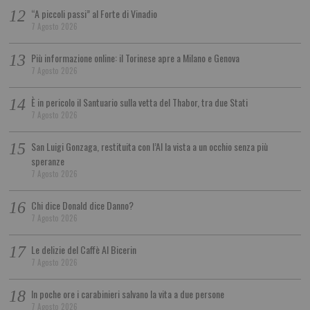
“A piccoli passi” al Forte di Vinadio
7 Agosto 2026
Più informazione online: il Torinese apre a Milano e Genova
7 Agosto 2026
È in pericolo il Santuario sulla vetta del Thabor, tra due Stati
7 Agosto 2026
San Luigi Gonzaga, restituita con l’AI la vista a un occhio senza più
speranze
7 Agosto 2026
Chi dice Donald dice Danno?
7 Agosto 2026
Le delizie del Caffè Al Bicerin
7 Agosto 2026
In poche ore i carabinieri salvano la vita a due persone
7 Agosto 2026