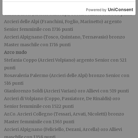
punti
Giada Baron (Arcieri delle Alpi) bronzo Allievi con 560 punti
Arcieri delle Alpi (Franchini, Foglio, Marinetto) argento
Senior femminile con 1716 punti
Arcieri Alpignano (Tosco, Quintano, Ternavasio) bronzo
Master maschile con 1716 punti
Arco nudo
Stefania Coppo (Arcieri Volpiano) argento Senior con 521
punti
Rosavaleria Palermo (Arcieri delle Alpi) bronzo Senior con
516 punti
Gianlorenzo Soldi (Arcieri Varian) oro Allievi con 519 punti
Arcieri di Volpiano (Coppo, Passiatore, De Rinaldis) oro
Senior femminile con 1522 punti
Ar.Co. Arcieri Collegno (Tessari, Arvati, Nicoletti) bronzo
Master femminile con 1363 punti
Arcieri Alpignano (Feliciello, Dezani, Arcella) oro Allievi
maschile con 1358 punti.