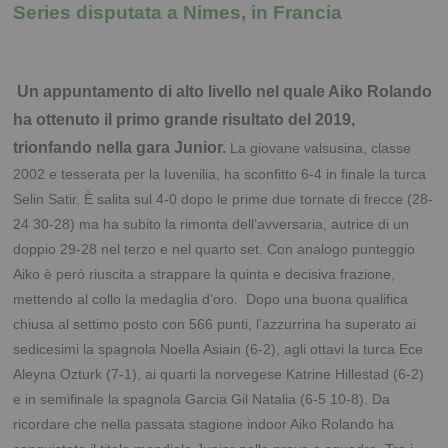
Series disputata a Nimes, in Francia
Un appuntamento di alto livello nel quale Aiko Rolando
ha ottenuto il primo grande risultato del 2019,
trionfando nella gara Junior.
La giovane valsusina, classe
2002 e tesserata per la Iuvenilia, ha sconfitto 6-4 in finale la turca
Selin Satir. È salita sul 4-0 dopo le prime due tornate di frecce (28-
24 30-28) ma ha subito la rimonta dell’avversaria, autrice di un
doppio 29-28 nel terzo e nel quarto set. Con analogo punteggio
Aiko è però riuscita a strappare la quinta e decisiva frazione,
mettendo al collo la medaglia d’oro. Dopo una buona qualifica
chiusa al settimo posto con 566 punti, l’azzurrina ha superato ai
sedicesimi la spagnola Noella Asiain (6-2), agli ottavi la turca Ece
Aleyna Ozturk (7-1), ai quarti la norvegese Katrine Hillestad (6-2)
e in semifinale la spagnola Garcia Gil Natalia (6-5 10-8). Da
ricordare che nella passata stagione indoor Aiko Rolando ha