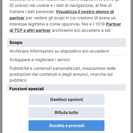
Di seguito le medaglie di classe degli arcieri
piemontesi
Arco Olimpico
Anna Botto (Arcieri delle Alpi) argento Master con 560 punti
Alessandro Paoli (Iuvenilia) oro Junior con 585 punti
Aiko Rolando (Iuvenilia) bronzo Allieve con 557 punti
Iuvenilia (Morello, Melotto, Riva) argento Senior maschile
con 1687 punti
Arcieri delle Alpi (Botto, Cenedese, Bacchiega) bronzo
Master femminile con 1550 punti.
Arco Compound
Marco Bruno (Arcieri Volpiano) oro Senior con 589 punti
Giuseppe Seimandi (Fiamme Azzurre/Arcieri delle Alpi)
bronzo Senior con 587 punti
Irene Franchini (Fiamme Azzurre/Arcieri delle Alpi) bronzo
Senior con 575 punti
Alex Boggiatto (Ar.Co. Arcieri Collegno) oro Junior con 575