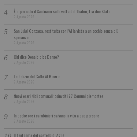
È in pericolo il Santuario sulla vetta del Thabor, tra due Stati
7 Agosto 2026
San Luigi Gonzaga, restituita con l’AI la vista a un occhio senza più
speranze
7 Agosto 2026
Chi dice Donald dice Danno?
7 Agosto 2026
Le delizie del Caffè Al Bicerin
7 Agosto 2026
Nuovi orari Nidi comunali: coinvolti 77 Comuni piemontesi
7 Agosto 2026
In poche ore i carabinieri salvano la vita a due persone
7 Agosto 2026
Il fantasma del castello di Agliè