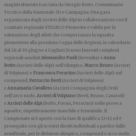
magistralmente tracciata da Giorgio Botto, Commissario
Tecnico della Nazionale 3D e Campagna. Una gara
organizzata dagli Arcieri delle Alpi in collaborazione con il
comitato regionale FITARCO Piemonte e valida per la
valutazione degli atleti che comporranno la squadra
piemontese alla prossima Coppa delle Regioni, in calendario
dal 28 al 30 giugno a Cagliari.Si sono laureati campioni
regionali assoluti
Alessandro Paoli
(Iuvenilia) e
Anna
Botto
(Arcieri delle Alpi) nell’olimpico,
Marco Bruno
(Arcieri
di Volpiano) e
Francesca Peracino
(Arcieri delle Alpi) nel
compound,
Ferruccio Berti
(Arcieri di Volpiano)
e
Annamaria Cavallero
(Arcieri Compagnia degli Orsi)
nell’arco nudo,
Arcieri di Volpiano
(Berti, Bruno, Casaroli)
e
Arcieri delle Alpi
(Botto, Pavan, Peracino) nelle prove a
squadre, rispettivamente maschile e femminile. Il
Campionato si è aperto con la fase di qualifica 12+12 ed è
proseguito con gli scontri diretti individuali a partire dalle
semifinale, per le divisioni olimpico, compound e arco nudo.