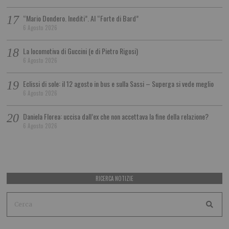
“Mario Dondero. Inediti”. Al “Forte di Bard”
6 Agosto 2026
La locomotiva di Guccini (e di Pietro Rigosi)
6 Agosto 2026
Eclissi di sole: il 12 agosto in bus e sulla Sassi – Superga si vede meglio
6 Agosto 2026
Daniela Florea: uccisa dall’ex che non accettava la fine della relazione?
6 Agosto 2026
RICERCA NOTIZIE