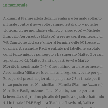
in nazionale
A Rimini il 19enne atleta della Iuvenilia si è fermato soltanto
in finale contro il nove volte campione italiano – nonché
pluricampione mondiale e olimpico (a squadre) – Michele
Frangilli (Aeronautica Militare), a segno con il punteggio di
7-3. Campione di classe Junior al termine delle 60 frecce di
qualifica, Alessandro Paoli è entrato nel tabellone assoluto
con il terzo miglior punteggio e ha superato Matteo Borsani
agli ottavi (6-2), Matteo Santi ai quarti (6-4) e
Marco
Morello
in semifinale (6-4). Quest’ultimo, arciere torinese di
Aeronautica Militare e Iuvenilia anch’egli convocato per gli
Europei dei prossimi giorni, ha poi perso 7-3 la finale per il
terzo posto contro Massimiliano Mandia (Fiamme Azzurre).
Morello e Paoli, insieme a Luca Melotto, hanno portato
la
Iuvenilia
sul gradino più alto del podio a squadre, battendo
5-1 in finale il DLF Voghera (Paoletta, Travisani, Ralli) e