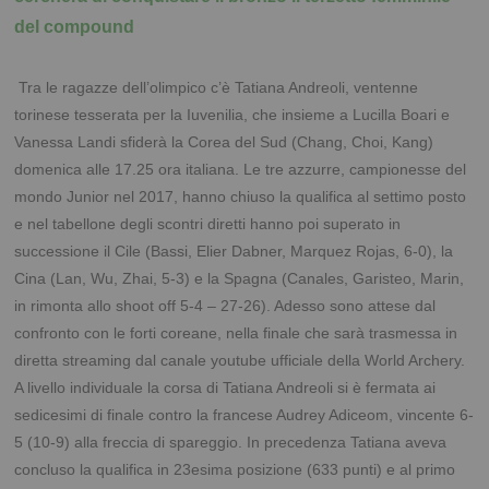
del compound
Tra le ragazze dell’olimpico c’è Tatiana Andreoli, ventenne
torinese tesserata per la Iuvenilia, che insieme a Lucilla Boari e
Vanessa Landi sfiderà la Corea del Sud (Chang, Choi, Kang)
domenica alle 17.25 ora italiana. Le tre azzurre, campionesse del
mondo Junior nel 2017, hanno chiuso la qualifica al settimo posto
e nel tabellone degli scontri diretti hanno poi superato in
successione il Cile (Bassi, Elier Dabner, Marquez Rojas, 6-0), la
Cina (Lan, Wu, Zhai, 5-3) e la Spagna (Canales, Garisteo, Marin,
in rimonta allo shoot off 5-4 – 27-26). Adesso sono attese dal
confronto con le forti coreane, nella finale che sarà trasmessa in
diretta streaming dal canale youtube ufficiale della World Archery.
A livello individuale la corsa di Tatiana Andreoli si è fermata ai
sedicesimi di finale contro la francese Audrey Adiceom, vincente 6-
5 (10-9) alla freccia di spareggio. In precedenza Tatiana aveva
concluso la qualifica in 23esima posizione (633 punti) e al primo