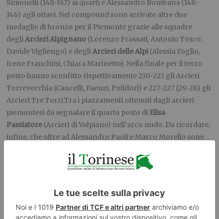
Simonelli (148-147) ai quarti e Alessandro Bombana (148-
146) agli ottavi. Nel compound sono arrivate altre due
medaglie di bronzo per il Piemonte grazie alle squadre
degli
Arcieri Alpignano
(Lorenzo Frassati, Antonio Tosco,
Davide Vigliengo) e degli
Arcieri delle Alpi
(Alessia Foglio,
Irene Franchini, Chiara Marinetto). Nella finale per il terzo
posto hanno sconfitto rispettivamente 230-223 gli Arcieri
Torrevecchia (Cancelli, Faenzi, Polidori) e 227-227 (29-28) gli
Arcieri Tre Torri.Tra i piazzamenti ottenuti dagli arcieri
piemontesi da segnalare il quarto posto di
Elisa
Passiatore
(Arcieri di Volpiano) nell’arco nudo. Da ricordare,
infine, che oltre ad Alessandro Paoli e Marco Morello sono
in Turchia per gli Europei Indoor anche
Aiko
Rolando
(Iuvenilia, arco olimpico Junior),
Alex
Boggiatto
(Ar.Co. Arcieri Collegno, compound Junior),
Fabio
Ibba
(Oscar Oleggio Bellinzago, compound Senior) e
Irene
Franchini
(Fiamme Azzurre/Arcieri delle Alpi, compound
Senior).