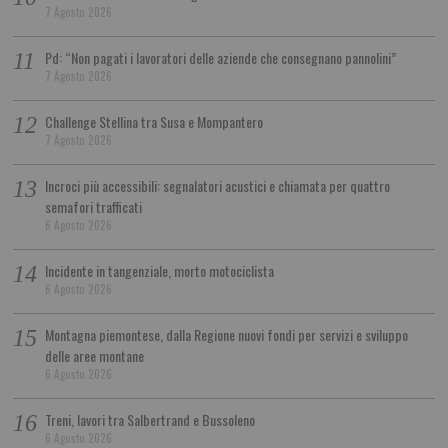
7 Agosto 2026
Pd: “Non pagati i lavoratori delle aziende che consegnano pannolini”
7 Agosto 2026
Challenge Stellina tra Susa e Mompantero
7 Agosto 2026
Incroci più accessibili: segnalatori acustici e chiamata per quattro
semafori trafficati
6 Agosto 2026
Incidente in tangenziale, morto motociclista
6 Agosto 2026
Montagna piemontese, dalla Regione nuovi fondi per servizi e sviluppo
delle aree montane
6 Agosto 2026
Treni, lavori tra Salbertrand e Bussoleno
6 Agosto 2026