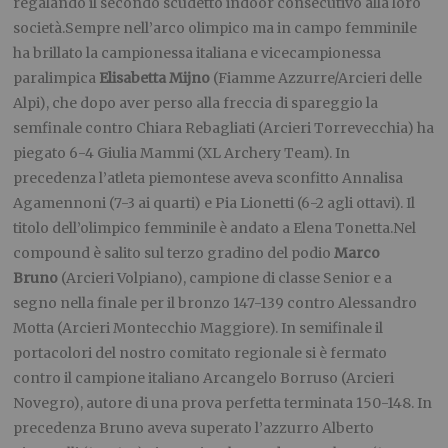
regalando il secondo scudetto indoor consecutivo alla loro
società.Sempre nell’arco olimpico ma in campo femminile
ha brillato la campionessa italiana e vicecampionessa
paralimpica
Elisabetta Mijno
(Fiamme Azzurre/Arcieri delle
Alpi), che dopo aver perso alla freccia di spareggio la
semfinale contro Chiara Rebagliati (Arcieri Torrevecchia) ha
piegato 6-4 Giulia Mammi (XL Archery Team). In
precedenza l’atleta piemontese aveva sconfitto Annalisa
Agamennoni (7-3 ai quarti) e Pia Lionetti (6-2 agli ottavi). Il
titolo dell’olimpico femminile è andato a Elena Tonetta.Nel
compound è salito sul terzo gradino del podio
Marco
Bruno
(Arcieri Volpiano), campione di classe Senior e a
segno nella finale per il bronzo 147-139 contro Alessandro
Motta (Arcieri Montecchio Maggiore). In semifinale il
portacolori del nostro comitato regionale si è fermato
contro il campione italiano Arcangelo Borruso (Arcieri
Novegro), autore di una prova perfetta terminata 150-148. In
precedenza Bruno aveva superato l’azzurro Alberto