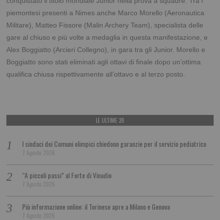
conquistato il titolo mondiale Junior nella prova a squadre.
Tra i
piemontesi presenti a Nimes anche Marco Morello (Aeronautica
Militare), Matteo Fissore (Malin Archery Team), specialista delle
gare al chiuso e più volte a medaglia in questa manifestazione, e
Alex Boggiatto (Arcieri Collegno), in gara tra gli Junior. Morello e
Boggiatto sono stati eliminati agli ottavi di finale dopo un’ottima
qualifica chiusa rispettivamente all’ottavo e al terzo posto.
LE ULTIME 20
I sindaci dei Comuni olimpici chiedono garanzie per il servizio pediatrico
7 Agosto 2026
“A piccoli passi” al Forte di Vinadio
7 Agosto 2026
Più informazione online: il Torinese apre a Milano e Genova
7 Agosto 2026