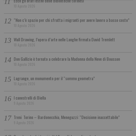
Ecco gli orari estivi delle biblioteche torinesi
10 Agosto 2026
“Non c’è spazio per chi sfrutta i migranti per avere lavoro a basso costo”
10 Agosto 2026
Wall Drawing, l’opera d’arte nelle Langhe firmata David Tremlett
10 Agosto 2026
Don Gallizio è tornato a celebrare la Madonna della Neve di Bousson
10 Agosto 2026
Lagrange, un monumento per il “sommo geometra”
10 Agosto 2026
I canestrelli di Biella
9 Agosto 2026
Treni Torino – Bardonecchia, Meneguzzi: “Decisione inaccettabile”
9 Agosto 2026