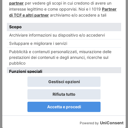
Angoli torinesi, il Bastion Verde
10 Agosto 2026
L’uomo che ha investito i ciclisti: “Chiedo perdono”
10 Agosto 2026
Addio a Livio Berruti, campione olimpico torinese
10 Agosto 2026
Furto al centro commerciale: un arresto
10 Agosto 2026
Piemonte, esodo di Ferragosto: traffico intenso nel weekend ma senza
criticità
10 Agosto 2026
L’economia torinese continua a crescere meno rispetto alle altre città
10 Agosto 2026