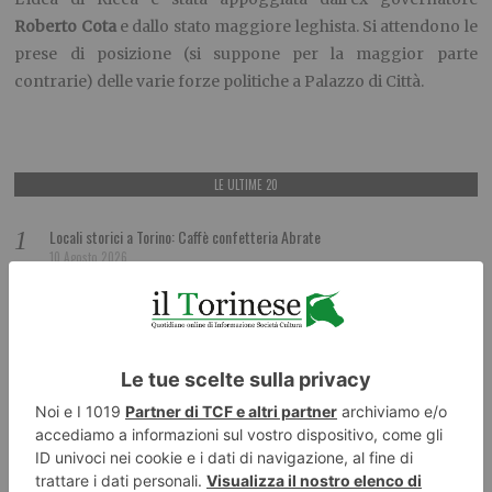
Roberto Cota
e dallo stato maggiore leghista. Si attendono le
prese di posizione (si suppone per la maggior parte
contrarie) delle varie forze politiche a Palazzo di Città.
LE ULTIME 20
Locali storici a Torino: Caffè confetteria Abrate
10 Agosto 2026
Cipolle e zucchine ripiene
10 Agosto 2026
Nuovi orari Nidi comunali: coinvolti 77 Comuni piemontesi
10 Agosto 2026
Piemonte, un’estate a rischio incendi Territori sotto pressione: nuove
strategie di prevenzione
10 Agosto 2026