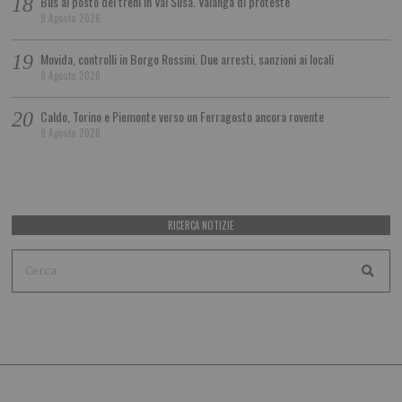
Bus al posto dei treni in Val Susa. Valanga di proteste
9 Agosto 2026
Movida, controlli in Borgo Rossini. Due arresti, sanzioni ai locali
9 Agosto 2026
Caldo, Torino e Piemonte verso un Ferragosto ancora rovente
9 Agosto 2026
RICERCA NOTIZIE