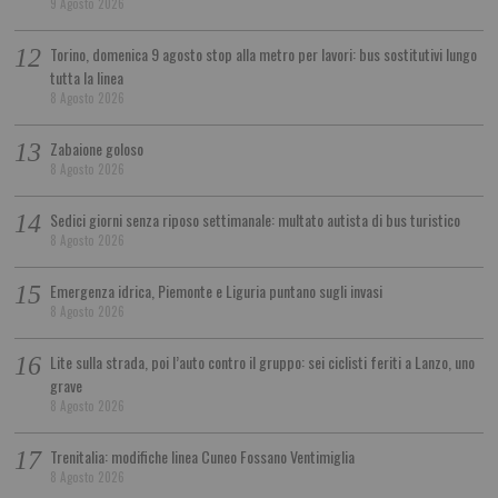
9 Agosto 2026
Torino, domenica 9 agosto stop alla metro per lavori: bus sostitutivi lungo
tutta la linea
8 Agosto 2026
Zabaione goloso
8 Agosto 2026
Sedici giorni senza riposo settimanale: multato autista di bus turistico
8 Agosto 2026
Emergenza idrica, Piemonte e Liguria puntano sugli invasi
8 Agosto 2026
Lite sulla strada, poi l’auto contro il gruppo: sei ciclisti feriti a Lanzo, uno
grave
8 Agosto 2026
Trenitalia: modifiche linea Cuneo Fossano Ventimiglia
8 Agosto 2026