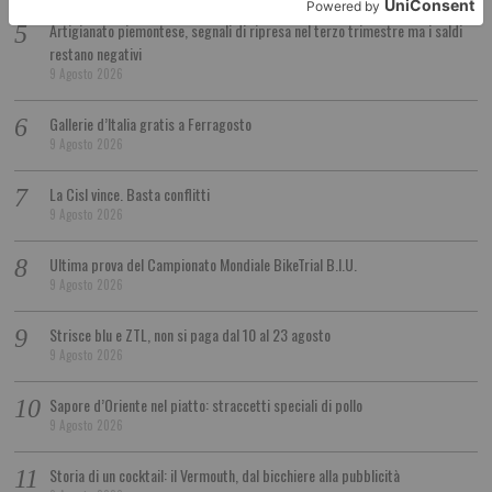
Artigianato piemontese, segnali di ripresa nel terzo trimestre ma i saldi
restano negativi
9 Agosto 2026
Gallerie d’Italia gratis a Ferragosto
9 Agosto 2026
La Cisl vince. Basta conflitti
9 Agosto 2026
Ultima prova del Campionato Mondiale BikeTrial B.I.U.
9 Agosto 2026
Strisce blu e ZTL, non si paga dal 10 al 23 agosto
9 Agosto 2026
Sapore d’Oriente nel piatto: straccetti speciali di pollo
9 Agosto 2026
Storia di un cocktail: il Vermouth, dal bicchiere alla pubblicità