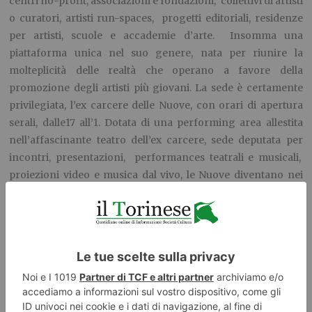
centri no-profit, associazioni e fondazioni, collettivi di artisti
o curatori, artisti run-spaces, progetti editoriali, residenze
per artisti, scuole e accademie d’arte. Insomma una
piattaforma unica nel suo genere, nata per riunire la
molteplicità delle realtà che operano a favore della
promozione degli artisti più giovani. La sede è certamente
privilegiata, l’ex carcere delle Nuove, con orari di apertura
serali, dalle17 all’1. Dotata di una performing area allestita
nell’affascinante teatro dell’ex carcere, sede deputata per
incontri, presentazioni, performances teatrali e musicali,
proiezioni video e musica dal vivo, le Nuove diventano nei
giorni di Artissima il cuore pulsante della settimana dell’arte
contemporanea torinese.
Mara Martellotta