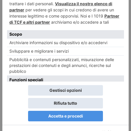
(Foto: espoarte.net)
LE ULTIME 20
Arrestato il 73enne che ha travolto i ciclisti
9 Agosto 2026
Caldo, Torino e Piemonte verso un Ferragosto ancora rovente
9 Agosto 2026
“Davide Toffolo, Parola di Pasolini”
9 Agosto 2026
La rubrica della domenica di Pier Franco Quaglieni
9 Agosto 2026