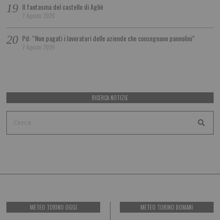
Il fantasma del castello di Agliè
7 Agosto 2026
Pd: “Non pagati i lavoratori delle aziende che consegnano pannolini”
7 Agosto 2026
RICERCA NOTIZIE
METEO TORINO OGGI
METEO TORINO DOMANI