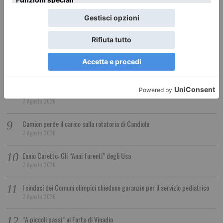
7 Agosto 2026
Bussoleno e Bardonecchia, modifiche alla circolazione ferroviaria
7 Agosto 2026
Siccità, il Piemonte chiederà lo stato di calamità naturale
7 Agosto 2026
Coppa del Presidente al Golf Club Sestrieres per la ricerca
7 Agosto 2026
Camion perde il carico sulla rotatoria di Candiolo
7 Agosto 2026
Ennio Caretto: Gli “Anni furenti” degli Usa
7 Agosto 2026
I sindaci dei Comuni olimpici chiedono garanzie per il servizio pediatrico
7 Agosto 2026
“A piccoli passi” al Forte di Vinadio