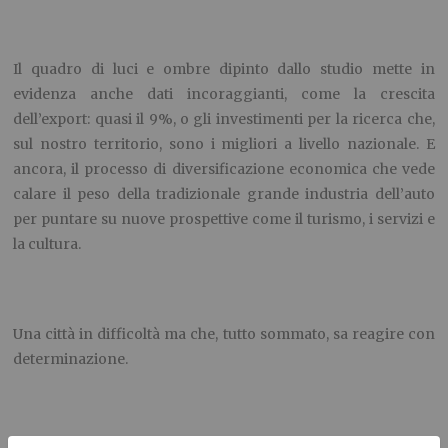
Il quadro di luci e ombre dipinto dallo studio mette in
evidenza anche dati incoraggianti, come la crescita
dell’export: quasi il 9%, o gli investimenti per la ricerca che,
sul nostro territorio, sono i migliori a livello nazionale. E
ancora, il processo di diversificazione economica che vede
calare il peso della tradizionale grande industria dell’auto
per puntare su nuove prospettive come il turismo, i servizi e
la cultura.
Una città in difficoltà ma che, tutto sommato, sa reagire con
determinazione.