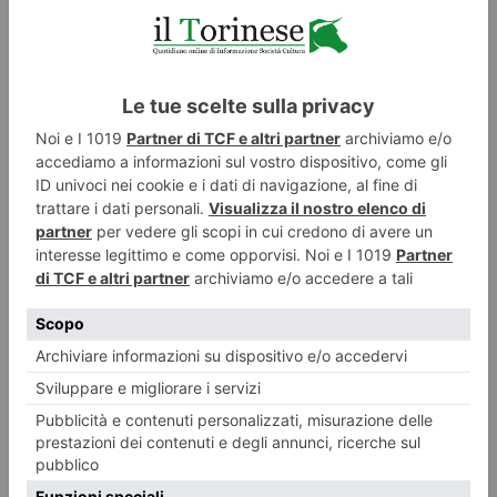
(Foto: il Torinese)
LE ULTIME 20
Tutti i gusti del mondo a Terra Madre Salone del Gusto Tra poco più di un
mese a Torino
7 Agosto 2026
Iren Ambiente acquista il 66% di ETAmbiente
7 Agosto 2026
Caldo, tregua solo temporanea: Torino e Piemonte verso un Ferragosto
ancora rovente
7 Agosto 2026
Spaccio: la polizia sequestra 33 kg di hashish
7 Agosto 2026
“Buona Fortuna Ribelli – Back To Mine” Nell’Alta Langa Cuneese