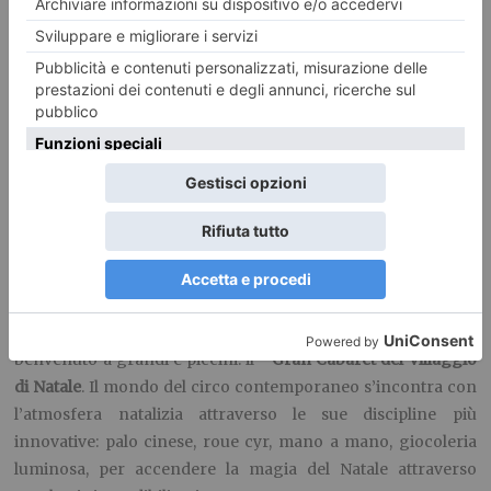
Torino, con la collaborazione dell’artista
Richi Ferrero
. La
direzione di produzione è affidata a
Roberto Sabbi
,
Paolo
Quirico e Silvio Mossetto
.
La realizzazione del Sogno del Natale è resa possibile grazie
all’aiuto ed al contributo di: DeAkids, Coop/Fiorfood,
Sikkens, Sublime, ITAS Assicurazioni ed ha il Patrocinio della
Città di Torino.
SPETTACOLI SOTTO LO CHAPITEAU
Il
26 e 27 Novembre
Christmas Dream inaugura il
programma degli spettacoli con un primo evento che darà il
benvenuto a grandi e piccini: il
Gran Cabaret del Villaggio
di Natale
. Il mondo del circo contemporaneo s’incontra con
l’atmosfera natalizia attraverso le sue discipline più
innovative: palo cinese, roue cyr, mano a mano, giocoleria
luminosa, per accendere la magia del Natale attraverso