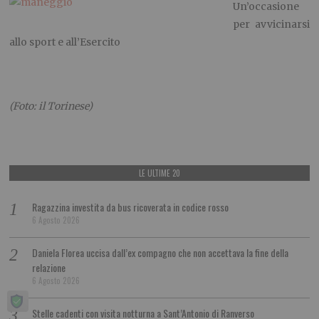
Un’occasione
per avvicinarsi
allo sport e all’Esercito
(Foto: il Torinese)
LE ULTIME 20
Ragazzina investita da bus ricoverata in codice rosso
6 Agosto 2026
Daniela Florea uccisa dall’ex compagno che non accettava la fine della
relazione
6 Agosto 2026
Stelle cadenti con visita notturna a Sant’Antonio di Ranverso