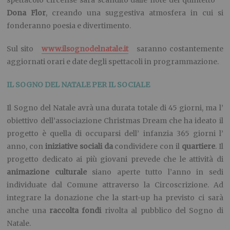
Dona Flor
, creando una suggestiva atmosfera in cui si
fonderanno poesia e divertimento.
Sul sito
www.ilsognodelnatale.it
saranno costantemente
aggiornati orari e date degli spettacoli in programmazione.
IL SOGNO DEL NATALE PER IL SOCIALE
Il Sogno del Natale avrà una durata totale di 45 giorni, ma l’
obiettivo dell’associazione Christmas Dream che ha ideato il
progetto è quella di occuparsi dell’ infanzia 365 giorni l’
anno, con
iniziative sociali da
condividere con il
quartiere
. Il
progetto dedicato ai più giovani prevede che le attività di
animazione culturale
siano aperte tutto l’anno in sedi
individuate dal Comune attraverso la Circoscrizione. Ad
integrare la donazione che la start-up ha previsto ci sarà
anche una
raccolta fondi
rivolta al pubblico del Sogno di
Natale.