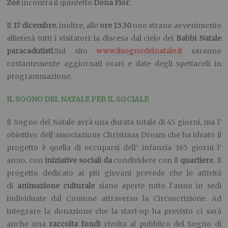
Zoé
incontra il quintetto
Dona Flor
.
Il
17 dicembre
, inoltre, alle
ore 15.30
uno strano avvenimento
allieterà tutti i visitatori: la discesa dal cielo dei
Babbi Natale
paracadutisti
.Sul sito
www.ilsognodelnatale.it
saranno
costantemente aggiornati orari e date degli spettacoli in
programmazione.
IL SOGNO DEL NATALE PER IL SOCIALE
Il Sogno del Natale avrà una durata totale di 45 giorni, ma l’
obiettivo dell’associazione Christmas Dream che ha ideato il
progetto è quella di occuparsi dell’ infanzia 365 giorni l’
anno, con
iniziative sociali da
condividere con il
quartiere
. Il
progetto dedicato ai più giovani prevede che le attività
di
animazione culturale
siano aperte tutto l’anno in sedi
individuate dal Comune attraverso la Circoscrizione. Ad
integrare la donazione che la start-up ha previsto ci sarà
anche una
raccolta fondi
rivolta al pubblico del Sogno di