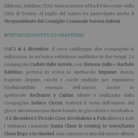
Sikkens, Sublime, ITAS Assicurazioni ed ha il Patrocinio della
Città di Torino. Al taglio del nastro ha partecipato anche il
Vicepresidente del Consiglio Comunale Serena Imbesi
.
S
PETTACOLI SOTTO LO CHAPITEAU
Dall’
1 al 4 dicembre
il circo raddoppia: due compagnie si
esibiranno in un’unica esibizione suddivisa in due tempi. La
compagnia
Cadute dalle nuvole
, con
Simona Gallo
e
Rachele
Rabbino
, porterà in scena lo spettacolo
Impasse
: danza,
trapezio doppio, cerchi e corde multiple per esprimere
l’indistruttibile essenza dell’amore. Anche lo
spettacolo
Rechazos y Caidas
, ideato e realizzato dalla
compagnia
Indaco Circus
, tratterà il tema dell’amore del
gioco attraverso uno show basato su giocoleria e acrobatica.
Il
2 dicembre
il
Piccolo Coro Arcobaleno a Pois
allieterà tutti
i visitatori cantando
Santa Claus is coming to town/Santa
Claus llego a la ciaudad
, una canzone tratta dal nuovo album