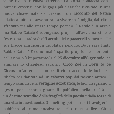
viene rivisto in
chiave circense
. La storia si allaccia con i
numeri circensi, con le gags più classiche rivisitate in una
nuova chiave natalizia, creando un
racconto del Natale
adatto a tutti
. Un avventura da vivere in famiglia, dal
ritmo
sfrenato
ma allo stesso tempo poetico. Il Natale è in arrivo
ma
Babbo Natale è scomparso
proprio all’avvicinarsi delle
feste. Una squadra di
elfi acrobatici e pazzerelli
si mette sulle
sue tracce alla ricerca del Natale perduto. Dove sarà finito
Babbo Natale? E come mai è sparito proprio nel momento
dell’anno più importante? Dal
25 dicembre all’8 gennaio
, ad
animare lo chapiteau saranno
Circo Zoé
in
Born to be
Circus
: un’autentica troupe di circo accende le luci della
ribalta per dar vita ad un
cabaret pop
dal fascino antico. Il
tempo scandisce la
vertigine acrobatica
, le luci disegnano il
gesto per accompagnare il pubblico nella realtà di
un
destino scandito dalla fragilità della poesia
e dalla
forza di
una vita in movimento
. Un melting pot di artisti travolgerà il
pubblico al ritmo incalzante della
musica live
.
Circo