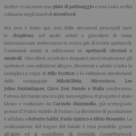
Inoltre ci saranno una
pista di pattinaggio
e una vasta scelta
culinaria negli stand di
streetfood
.
Ma non è finita qui: una delle attrazioni principali sarò
lo
chapiteau
, nel quale artisti e giocolieri di fama
internazionale metteranno in scena più di trenta spettacoli.
Tantissimi artisti si esibiranno in
spettacoli circensi e
musicali
. Giocolieri, acrobati e simpatici attori stupiranno gli
spettatori con esibizioni allegre, divertenti e adatte a tutta la
famiglia.La regia di
Milo Scotton
e le esibizioni mirabolanti
delle compagnie
Milo&Olivia
,
Microcirco
,
Les
Jolies
Fantastiques
,
Circo Zoé, Nando e Maila
renderanno
l’attesa del Natale ancora più meravigliosa. Il progetto è stato
ideato e realizzato da
Carmelo Giammello
, già scenografo
presso il Teatro Stabile di Torino. La direzione di produzione
è affidata a
Roberto Sabbi
,
Paolo Quirico e Silvio Mossetto
. La
realizzazione del Sogno del Natale è resa possibile grazie
all’aiuto ed al contributo di: DeAKids, Coop/Fiorfood,