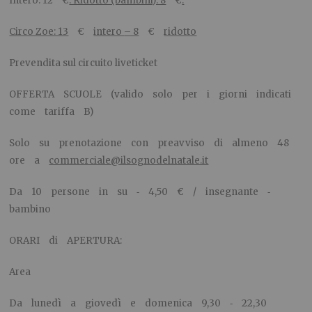
Intero: 12 €
. Ridotto (bambini): 8
€
.
Circo Zoe: 13
€
intero
– 8
€
ridotto
Prevendita sul circuito liveticket​
OFFERTA SCUOLE (valido solo per i giorni indicati
come tariffa B)
Solo su prenotazione con preavviso di almeno 48
ore a
commerciale@ilsognodelnatale.it
Da 10 persone in su ‐ 4,50 € / insegnante ‐
bambino
ORARI di APERTURA:
Area
Da lunedì a giovedì e domenica 9,30 ‐ 22,30