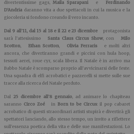
divertentissime gags,
Maila Sparapani
e
Ferdinando
D’Andria
daranno vita a due spettacoli in cui la musica e la
giocoleria si fondono creando il vero incanto.
Dal 9 all’11, dal 15 al 18 e il 22 e 23 dicembre
protagonista
sarà l’attesissimo
Santa Claus Circus Show
, con
Milo
Scotton
,
Ethan Scotton
,
Olivia Ferraris
e molti altri
ancora, che divertiranno grandi e piccini con hula hoop,
tessuti aerei, roue cyr, scala libera. Il Natale è in arrivo ma
Babbo Natale è scomparso proprio all’avvicinarsi delle feste.
Una squadra di elfi acrobatici e pazzerelli si mette sulle sue
tracce alla ricerca del Natale perduto.
Dal
25 dicembre all’8 gennaio
, ad animare lo chapiteau
saranno
Circo Zoé
in
Born to be Circus
: il pop cabaret
acrobatico di questi straordinari artisti stupirà e divertirà gli
spettatori lanciando, allo stesso tempo, un invito a riflettere
sull’essenza poetica della vita e delle sue manifestazioni. Lo
spettacolo circense sarà scandito dalle note del quintetto