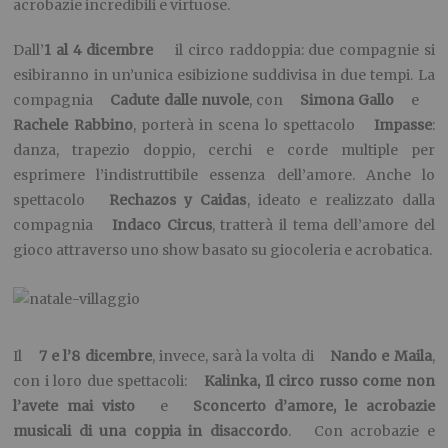
acrobazie incredibili e virtuose.
Dall’
1 al 4 dicembre
il circo raddoppia: due compagnie si
esibiranno in un’unica esibizione suddivisa in due tempi. La
compagnia
Cadute dalle nuvole
, con
Simona Gallo
e
Rachele Rabbino
, porterà in scena lo spettacolo
Impasse
:
danza, trapezio doppio, cerchi e corde multiple per
esprimere l’indistruttibile essenza dell’amore. Anche lo
spettacolo
Rechazos y Caidas
, ideato e realizzato dalla
compagnia
Indaco Circus
, tratterà il tema dell’amore del
gioco attraverso uno show basato su giocoleria e acrobatica.
Il
7 e l’8 dicembre
, invece, sarà la volta di
Nando e Maila
,
con i loro due spettacoli:
Kalinka, Il circo russo come non
l’avete mai visto
e
Sconcerto d’amore, le acrobazie
musicali di una coppia in disaccordo
. Con acrobazie e