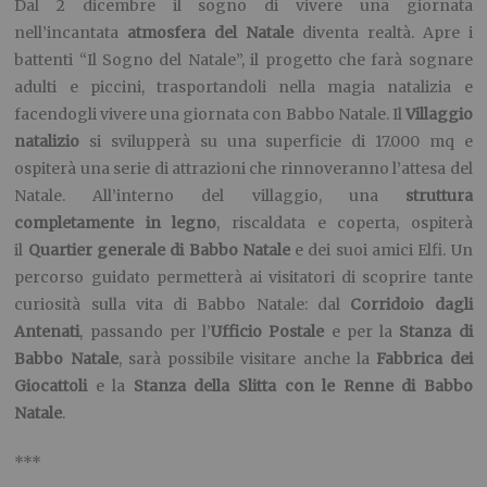
Dal 2 dicembre il sogno di vivere una giornata
nell’incantata
atmosfera del Natale
diventa realtà. Apre i
battenti “Il Sogno del Natale”, il progetto che farà sognare
adulti e piccini, trasportandoli nella magia natalizia e
facendogli vivere una giornata con Babbo Natale. Il
Villaggio
natalizio
si svilupperà su una superficie di 17.000 mq e
ospiterà una serie di attrazioni che rinnoveranno l’attesa del
Natale. All’interno del villaggio, una
struttura
completamente in legno
, riscaldata e coperta, ospiterà
il
Quartier generale di Babbo Natale
e dei suoi amici Elfi. Un
percorso guidato permetterà ai visitatori di scoprire tante
curiosità sulla vita di Babbo Natale: dal
Corridoio dagli
Antenati
, passando per l’
Ufficio Postale
e per la
Stanza di
Babbo Natale
, sarà possibile visitare anche la
Fabbrica dei
Giocattoli
e la
Stanza della Slitta con le Renne di Babbo
Natale
.
***