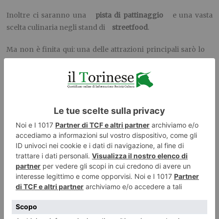
Inoltre ci saranno una
pista di pattinaggio
e una vasta
scelta culinaria negli stand di
streetfood
.
Ma non è finita qui: una delle attrazioni principali sarò lo
chapiteau
, nel quale artisti e giocolieri di fama
internazionale metteranno in scena più di trenta spettacoli.
Tantissimi artisti si esibiranno in
spettacoli circensi e
musicali
. Giocolieri, acrobati e simpatici attori stupiranno gli
spettatori con esibizioni allegre, divertenti e adatte a tutta la
famiglia.
La regia di
Milo Scotton
e le esibizioni mirabolanti delle
compagnie
Milo&Olivia
,
Microcirco
,
Les Jolies
Fantastiques
,
Circo Zoé, Nando e Maila
renderanno l’attesa
del Natale ancora più meravigliosa.
Il progetto è stato ideato e realizzato da
Carmelo
Giammello
, già scenografo presso il Teatro Stabile di