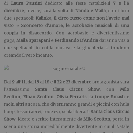
di
Laura
Pausini
dedicato alle feste natalizie.Il
7 e l’8
dicembre
, invece, sarà la volta di
Nando e Maila
, con i loro
due spettacoli:
Kalinka, Il circo russo come non l’avete mai
visto
e
Sconcerto d’amore, le acrobazie musicali di una
coppia in disaccordo
. Con acrobazie e divertentissime
gags,
Maila Sparapani
e
Ferdinando D’Andria
daranno vita a
due spettacoli in cui la musica e la giocoleria si fondono
creando il vero incanto.
Dal 9 all’11, dal 15 al 18 e il 22 e 23 dicembre
protagonista sarà
l’attesissimo
Santa Claus Circus Show
, con
Milo
Scotton
,
Ethan Scotton
,
Olivia Ferraris, la troupe Smash
e
molti altri ancora, che divertiranno grandi e piccini con hula
hoop, tessuti aerei, roue cyr, scala libera. Il
Santa Claus Circus
Show
, ideato e scritto interamente da
Milo Scotton
, porta in
scena una storia incredibilmente divertente in cui il Natale