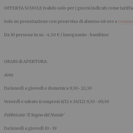
OFFERTA SCUOLE (valido solo per i giorni indicati come tariffa
Solo su prenotazione con preavviso di almeno 48 ore a
commer
Da 10 persone in su ‐ 4,50 € / insegnante ‐ bambino
ORARI di APERTURA:
Area
Da lunedì a giovedì e domenica 9,30 ‐ 22,30
Venerdì e sabato (compresi 8/12 e 26/12) 9,30 ‐ 00,30
Fabbricato ‘Il Sogno del Natale’
Da lunedì a giovedì 10 ‐ 19