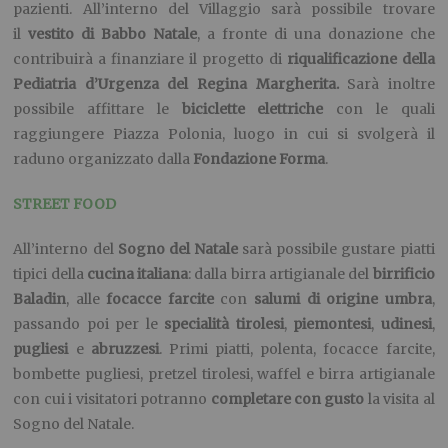
pazienti. All’interno del Villaggio sarà possibile trovare
il
vestito di Babbo Natale
, a fronte di una donazione che
contribuirà a finanziare il progetto di
riqualificazione della
Pediatria d’Urgenza del Regina Margherita.
Sarà inoltre
possibile affittare le
biciclette elettriche
con le quali
raggiungere Piazza Polonia, luogo in cui si svolgerà il
raduno organizzato dalla
Fondazione Forma
.
STREET FOOD
All’interno del
Sogno del Natale
sarà possibile gustare piatti
tipici della
cucina
italiana
: dalla birra artigianale del
birrificio
Baladin
, alle
focacce farcite
con
salumi di origine umbra
,
passando poi per le
specialità tirolesi
,
piemontesi
,
udinesi
,
pugliesi
e
abruzzesi
. Primi piatti, polenta, focacce farcite,
bombette pugliesi, pretzel tirolesi, waffel e birra artigianale
con cui i visitatori potranno
completare con gusto
la visita al
Sogno del Natale.