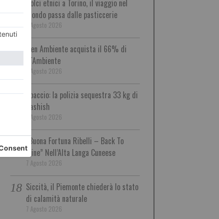
Dolci etnici a Torino, il viaggio nel
mondo passa dalle pasticcerie
7 Agosto 2026
Iren Ambiente acquista il 66% di
ETAmbiente
7 Agosto 2026
Spaccio: la polizia sequestra 33 kg di
hashish
7 Agosto 2026
“Buona Fortuna Ribelli – Back To
Mine” Nell’Alta Langa Cuneese
7 Agosto 2026
Siccità, il Piemonte chiederà lo stato
di calamità naturale
7 Agosto 2026