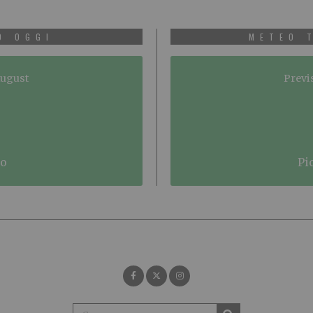
O OGGI
METEO 
August
Previ
no
p