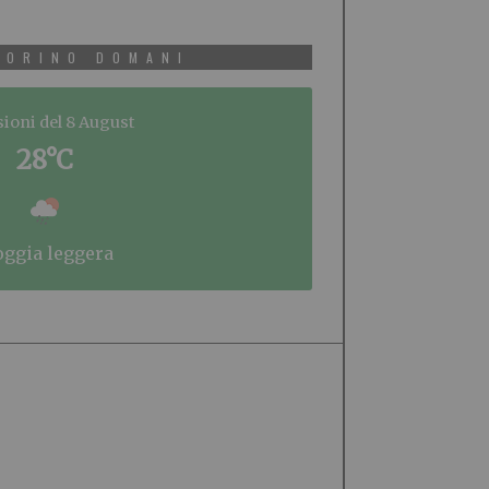
TORINO DOMANI
sioni del 8 August
28°C
ioggia leggera