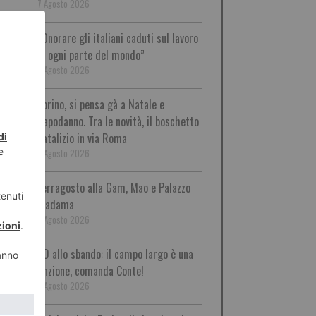
7 Agosto 2026
“Onorare gli italiani caduti sul lavoro
in ogni parte del mondo”
7 Agosto 2026
Torino, si pensa gà a Natale e
Capodanno. Tra le novità, il boschetto
natalizio in via Roma
7 Agosto 2026
Ferragosto alla Gam, Mao e Palazzo
Madama
7 Agosto 2026
PD allo sbando: il campo largo è una
finzione, comanda Conte!
7 Agosto 2026