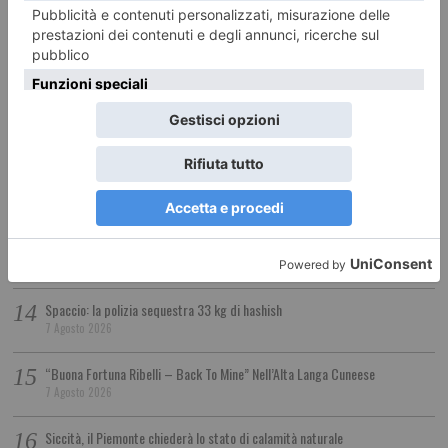
7 Agosto 2026
Ferragosto alla Gam, Mao e Palazzo Madama
7 Agosto 2026
PD allo sbando: il campo largo è una finzione, comanda Conte!
7 Agosto 2026
Dolci etnici a Torino, il viaggio nel mondo passa dalle pasticcerie
7 Agosto 2026
Iren Ambiente acquista il 66% di ETAmbiente
7 Agosto 2026
Spaccio: la polizia sequestra 33 kg di hashish
7 Agosto 2026
“Buona Fortuna Ribelli – Back To Mine” Nell’Alta Langa Cuneese
7 Agosto 2026
Siccità, il Piemonte chiederà lo stato di calamità naturale