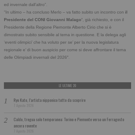
ed invernale dall’altro”.
“In ultimo – ha concluso Merlo – va fatto subito un incontro con
il
Presidente del CONI Giovanni Malago’
, già richiesto, e con il
Presidente della Regione Piemonte Alberto Cirio che si è
dimostrato subito sensibile al tema in questione. E la delega agli
‘eventi olimpici’ che ha voluto per se’ per la nuova legislatura
regionale e’ di buon auspicio per come si deve affrontare il tema
delle Olimpiadi invernali del 2026″.
LE ULTIME 20
Ryo Kato, l’artista nipponico tutto da scoprire
7 Agosto 2026
Caldo, tregua solo temporanea: Torino e Piemonte verso un Ferragosto
ancora rovente
7 Agosto 2026