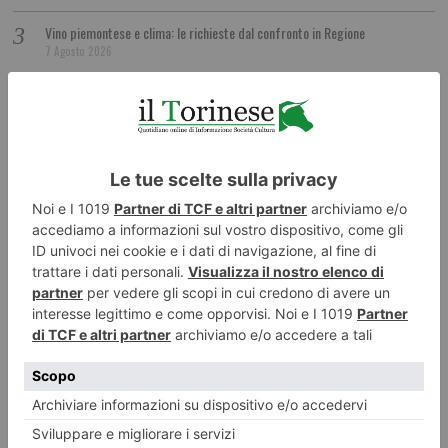
Vino piemontese e clima: le richieste dal confronto in Regione
7 Agosto 2026
Agriturismi, estate top in Piemonte
7 Agosto 2026
È in pericolo il Santuario sulla vetta del Thabor, tra due Stati
7 Agosto 2026
Sui treni storici alla scoperta del territorio
7 Agosto 2026
Bussoleno e Bardonecchia, modifiche alla circolazione ferroviaria
7 Agosto 2026
“Onorare gli italiani caduti sul lavoro in ogni parte del mondo”
7 Agosto 2026
Torino, si pensa gà a Natale e Capodanno. Tra le novità, il boschetto
natalizio in via Roma