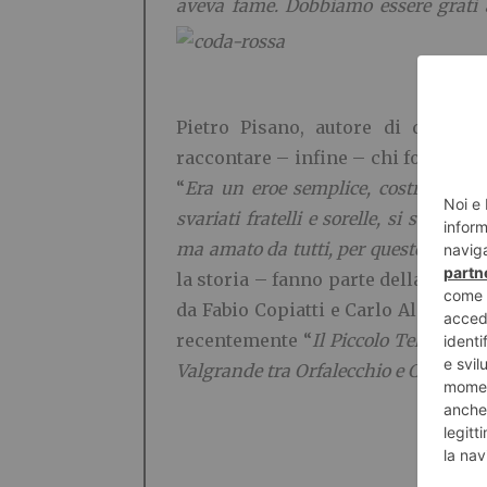
aveva fame. Dobbiamo essere grati 
Pietro Pisano, autore di questa 
raccontare – infine – chi fosse qu
“
Era un eroe semplice, costretto a 
svariati fratelli e sorelle, si sentiv
ma amato da tutti, per questo il suo 
la storia – fanno parte della colla
da Fabio Copiatti e Carlo Alessandr
recentemente “
Il Piccolo Telegrafis
Valgrande tra Orfalecchio e Corte Buè