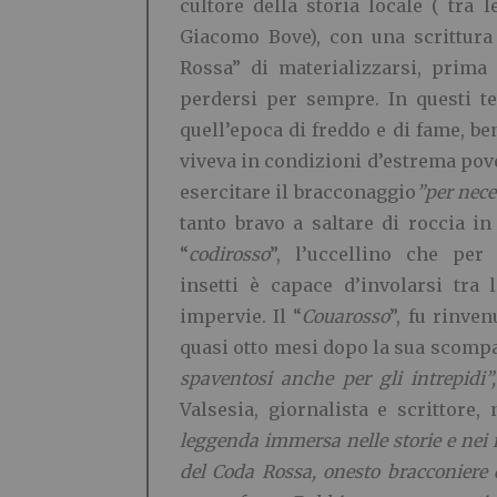
cultore della storia locale ( tra
Giacomo Bove), con una scrittura
Rossa” di materializzarsi, prima
perdersi per sempre. In questi te
quell’epoca di freddo e di fame, be
viveva in condizioni d’estrema pov
esercitare il bracconaggio
”per nece
tanto bravo a saltare di roccia in
“
codirosso
”, l’uccellino che per
insetti è capace d’involarsi tra 
impervie. Il “
Couarosso
”, fu rinve
quasi otto mesi dopo la sua scompa
spaventosi anche per gli intrepidi
Valsesia, giornalista e scrittore, 
leggenda immersa nelle storie e nei m
del Coda Rossa, onesto bracconiere d