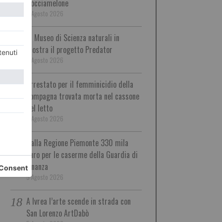
Rocciamelone
5 Agosto 2026
Al Museo di Scienza naturali in
mostra il progetto Predator
5 Agosto 2026
Arrestato per il femminicidio della
compagna trovata morta nel cassone
del letto
5 Agosto 2026
Dalla Regione Piemonte 330 mila
euro per le caserme della Guardia di
Finanza
5 Agosto 2026
A Ivrea l’arte scende in strada con
San Lorenzo ArtDabò