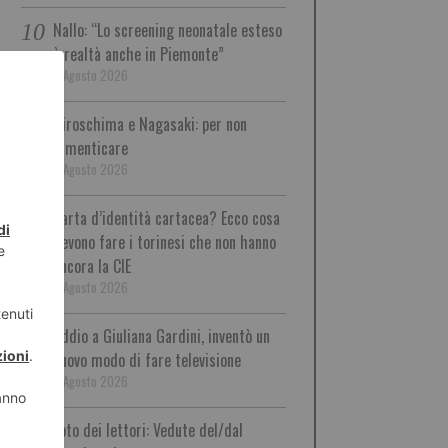
Nallo: “Lo screening neonatale esteso
è realtà anche in Piemonte”
5 Agosto 2026
Hiroschima e Nagasaki: per non
dimenticare
5 Agosto 2026
Carta d’identità cartacea? Ecco cosa
devono fare i torinesi che non hanno
ancora la CIE
5 Agosto 2026
Addio a Giuliana Gardini, inventò un
nuovo modo di fare televisione
5 Agosto 2026
Foto dei lettori: Vedute del/dal