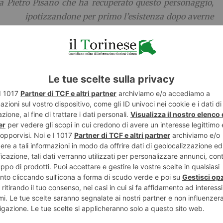
a Pietro Pisano che
ha recuperato questo personaggio,
ipotizzandone per primo l’esistenza dopo averne
ricostruito la storia che sembrava strettamente
limitata alla cornice della leggenda
”. E’ lo stesso
piccola, preziosa “impresa” non solo letteraria, a
el montanaro che conosce ormai meglio di ogni altro:
combattere una lotta continua contro la povertà. Aveva
a responsabile per loro. E’ nato povero ed è morto povero,
ricordo ha superato il tempo
”. I due libri – il racconto e
na editoriale del Magazzeno Storico Verbanese , curata
o Pisoni. Per le stesse edizioni, Pisano ha pubblicato
ta delle Ferrovie Nord Milano. Fedele Cova. Una Storia di
”.
Marco Travaglini