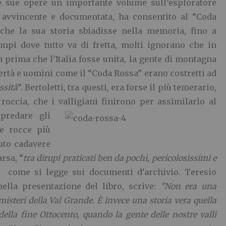
 le sue opere un importante volume sull’esploratore
 avvincente e documentata, ha consentito al “Coda
 che la sua storia sbiadisse nella memoria, fino a
mpi dove tutto va di fretta, molti ignorano che in
n prima che l’Italia fosse unita, la gente di montagna
ertà e uomini come il “Coda Rossa” erano costretti ad
ssità
”. Bertoletti, tra questi, era forse il più temerario,
 roccia, che i valligiani finirono per assimilarlo al
 predare gli
le rocce più
nuto cadavere
rsa, “
tra dirupi praticati ben da pochi, pericolosissimi e
”,
come si legge sui documenti d’archivio. Teresio
nella presentazione del libro, scrive:
”Non era una
isteri della Val Grande. È invece una storia vera quella
ella fine Ottocento, quando la gente delle nostre valli