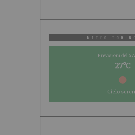
METEO TORIN
Previsioni del 6 
27°C
cielo sere