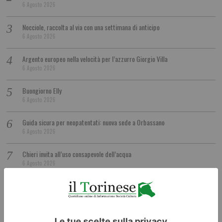
6 Agosto 2026
Nocciole, raccolta al via con una settimana di anticipo
6 Agosto 2026
Argento europeo nella velocità per l’azzurro Giorgio Villa
6 Agosto 2026
Buongiorno Elly
6 Agosto 2026
Guida sicura per neopatentati: nuova sede a Orbassano
6 Agosto 2026
Chieri invita all’uso consapevole dell’acqua
6 Agosto 2026
Successo per i Campionati Giovanili di arco
6 Agosto 2026
Nallo: “Lo screening neonatale esteso è realtà anche in Piemonte”