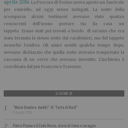
aprile 2014
. La Procura di Torino aveva aperto un fascicolo
per omicidio, ad oggi senza indagati. La notte della
scomparsa alcuni testimoni avevano visto quattro
conoscenti dell’uomo portare via da casa un
tappeto. Erano stati poi trovati a bordo di un’auto che era
stata fermata la stessa notte dai carabinieri, ma del tappeto
neanche l’ombra. Gli amici sentiti qualche tempo dopo,
avevano dichiarato che quella notte avevano trasportato la
carcassa di un cervo che avevano investito. L’inchiesta è
coordinata dal pm Francesca Traverso.
LE ULTIME 20
“Mario Dondero. Inediti”. Al “Forte di Bard”
6 Agosto 2026
Pietro Pisano e il Coda Rossa, storia di fame e coraggio