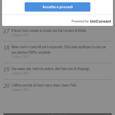
Dalla Regione Piemonte 330 mila euro per le caserme della Guardia di
Finanza
5 Agosto 2026
A Ivrea l’arte scende in strada con San Lorenzo ArtDabò
5 Agosto 2026
Meno scarti e controlli più trasparenti: Città metropolitana fa rete per
una plastica 100% riciclabile
5 Agosto 2026
Due nuove sale, tutte da vedere, alla Palazzina di Stupinigi
5 Agosto 2026
L’ufficio postale di Fiano riapre dopo i lavori Polis
5 Agosto 2026