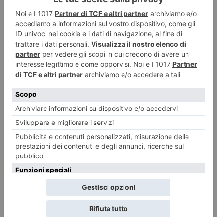
5 Agosto 2026
Hiroschima e Nagasaki: per non dimenticare
5 Agosto 2026
Carta d’identità cartacea? Ecco cosa devono fare i torinesi che non hanno
ancora la CIE
5 Agosto 2026
Addio a Giuliana Gardini, inventò un nuovo modo di fare televisione
5 Agosto 2026
Foto dei lettori: Vedute del/dal Rocciamelone
5 Agosto 2026
Al Museo di Scienza naturali in mostra il progetto Predator
5 Agosto 2026
Arrestato per il femminicidio della compagna trovata morta nel cassone
del letto
5 Agosto 2026