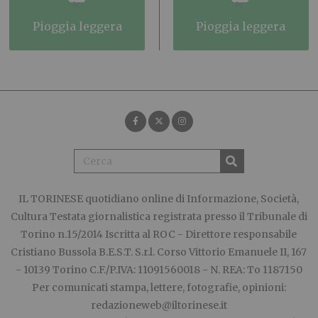
pioggia leggera
pioggia leggera
IL TORINESE
quotidiano online di Informazione, Società,
Cultura Testata giornalistica registrata presso il Tribunale di
Torino n.15/2014 Iscritta al ROC - Direttore responsabile
Cristiano Bussola B.E.S.T. S.r.l. Corso Vittorio Emanuele II, 167
- 10139 Torino C.F./P.IVA: 11091560018 - N. REA: To 1187150
Per comunicati stampa, lettere, fotografie, opinioni:
redazioneweb@iltorinese.it