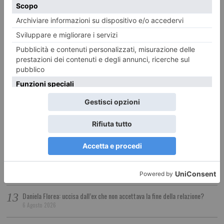
6 Agosto 2026
Montagna piemontese, dalla Regione nuovi fondi per servizi e sviluppo
delle aree montane
6 Agosto 2026
Treni, lavori tra Salbertrand e Bussoleno
6 Agosto 2026
“Mario Dondero. Inediti”. Al “Forte di Bard”
6 Agosto 2026
La locomotiva di Guccini (e di Pietro Rigosi)
6 Agosto 2026
Eclissi di sole: il 12 agosto in bus e sulla Sassi – Superga si vede meglio
6 Agosto 2026
Daniela Florea: uccisa dall’ex che non accettava la fine della relazione?
6 Agosto 2026