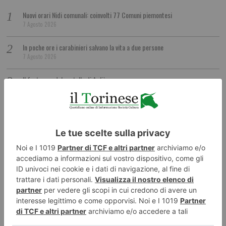
Nuovi orari Nidi comunali: coinvolti 77 Comuni piemontesi
7 Agosto 2026
In poche ore i carabinieri salvano la vita a due persone
7 Agosto 2026
Il fantasma del castello di Agliè
7 Agosto 2026
Pd: “Non pagati i lavoratori delle aziende che consegnano pannolini”
7 Agosto 2026
Challenge Stellina tra Susa e Mompantero
7 Agosto 2026
Incroci più accessibili: segnalatori acustici e chiamata per quattro
semafori trafficati
6 Agosto 2026
Incidente in tangenziale, morto motociclista