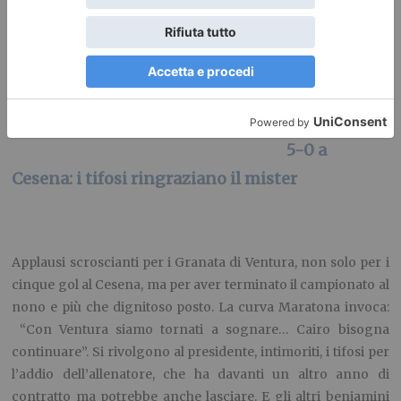
sognare… Cairo bisogna
continuare"
PUBBLICATO IL
1 GIUGNO 2015
SPORT
Vittoria per
5-0 a
Cesena: i tifosi ringraziano il mister
Applausi scroscianti per i Granata di Ventura, non solo per i
cinque gol al Cesena, ma per aver terminato il campionato al
nono e più che dignitoso posto. La curva Maratona invoca:
“Con Ventura siamo tornati a sognare… Cairo bisogna
continuare”. Si rivolgono al presidente, intimoriti, i tifosi per
l’addio dell’allenatore, che ha davanti un altro anno di
contratto ma potrebbe anche lasciare. E gli altri beniamini