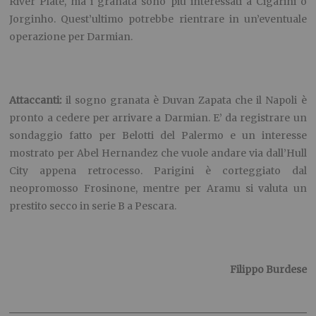
River Plate, ma i granata sono più interessati a Cigarini o
Jorginho. Quest’ultimo potrebbe rientrare in un’eventuale
operazione per Darmian.
Attaccanti:
il sogno granata è Duvan Zapata che il Napoli è
pronto a cedere per arrivare a Darmian. E’ da registrare un
sondaggio fatto per Belotti del Palermo e un interesse
mostrato per Abel Hernandez che vuole andare via dall’Hull
City appena retrocesso. Parigini è corteggiato dal
neopromosso Frosinone, mentre per Aramu si valuta un
prestito secco in serie B a Pescara.
Filippo Burdese