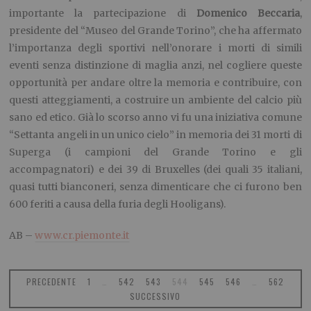
importante la partecipazione di
Domenico Beccaria
,
presidente del “Museo del Grande Torino”, che ha affermato
l’importanza degli sportivi nell’onorare i morti di simili
eventi senza distinzione di maglia anzi, nel cogliere queste
opportunità per andare oltre la memoria e contribuire, con
questi atteggiamenti, a costruire un ambiente del calcio più
sano ed etico. Già lo scorso anno vi fu una iniziativa comune
“Settanta angeli in un unico cielo” in memoria dei 31 morti di
Superga (i campioni del Grande Torino e gli
accompagnatori) e dei 39 di Bruxelles (dei quali 35 italiani,
quasi tutti bianconeri, senza dimenticare che ci furono ben
600 feriti a causa della furia degli Hooligans).
AB –
www.cr.piemonte.it
PRECEDENTE
1
…
542
543
544
545
546
…
562
SUCCESSIVO