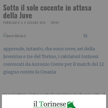
Sotto il sole cocente in attesa
della Juve
PUBBLICATO IL
6 GIUGNO 2015
SPORT
Si
apprende, intanto, che sono nove, sei della
Juventus e tre del Torino, i calciatori torinesi
convocati da Antonio Conte per il match del 12
giugno contro la Croazia
Se sarà vittoira, l’attesa sotto il sole infuocato di oggi, sotto al
maxischermo di piazza San Carlo sarà stata ben spesa
dai tifosi della Juventus che assisteranno, questa sera, alla