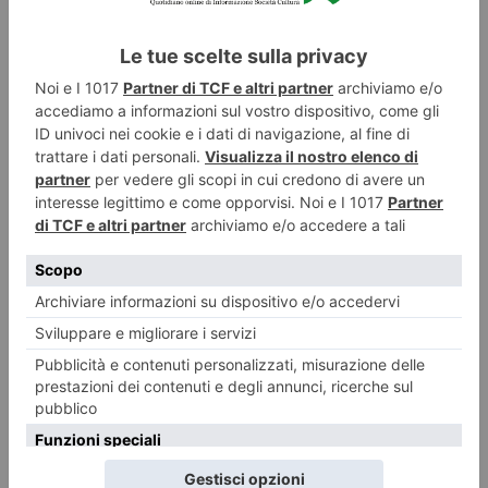
finale di Champions League nel centro di Torino. Già in tanti
dalla mattina davanti al palco allestito per i concerti estivi e
riadattato in bianconero. Circa 30mila persone sono attese
nel salotto di Torino, sotto al Cavallo di bronzo. Si apprende,
intanto, che sono nove, sei della Juventus e tre del Torino, i
calciatori torinesi convocati da Antonio Conte per il match
del 12 giugno contro la Croazia, per la qualificazione a Euro
2016. Tra gli juventini Alessandro Matri, capitan Buffon,
Barzagli e Bonucci, Marchisio e Pirlo. I granata sono Padelli,
Darmian e Moretti.
(Foto: il Torinese)
"Con Ventura siamo tornati a