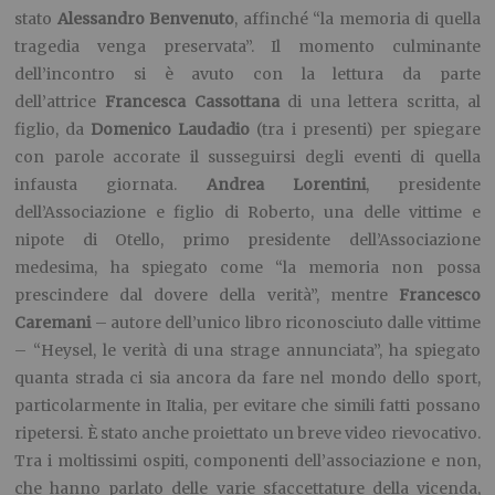
stato
Alessandro Benvenuto
, affinché “la memoria di quella
tragedia venga preservata”. Il momento culminante
dell’incontro si è avuto con la lettura da parte
dell’attrice
Francesca Cassottana
di una lettera scritta, al
figlio, da
Domenico Laudadio
(tra i presenti) per spiegare
con parole accorate il susseguirsi degli eventi di quella
infausta giornata.
Andrea Lorentini
, presidente
dell’Associazione e figlio di Roberto, una delle vittime e
nipote di Otello, primo presidente dell’Associazione
medesima, ha spiegato come “la memoria non possa
prescindere dal dovere della verità”, mentre
Francesco
Caremani
– autore dell’unico libro riconosciuto dalle vittime
– “Heysel, le verità di una strage annunciata”, ha spiegato
quanta strada ci sia ancora da fare nel mondo dello sport,
particolarmente in Italia, per evitare che simili fatti possano
ripetersi. È stato anche proiettato un breve video rievocativo.
Tra i moltissimi ospiti, componenti dell’associazione e non,
che hanno parlato delle varie sfaccettature della vicenda,