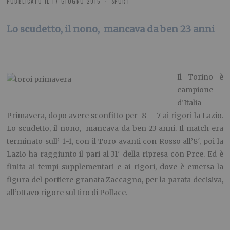
PUBBLICATO IL
17 GIUGNO 2015
SPORT
Lo scudetto, il nono, mancava da ben 23 anni
Il Torino è
campione
d’Italia
Primavera, dopo avere sconfitto per 8 – 7 ai rigori la Lazio.
Lo scudetto, il nono, mancava da ben 23 anni. Il match era
terminato sull’ 1-1, con il Toro avanti con Rosso all’8′, poi la
Lazio ha raggiunto il pari al 31′ della ripresa con Prce. Ed è
finita ai tempi supplementari e ai rigori, dove è emersa la
figura del portiere granata Zaccagno, per la parata decisiva,
all’ottavo rigore sul tiro di Pollace.