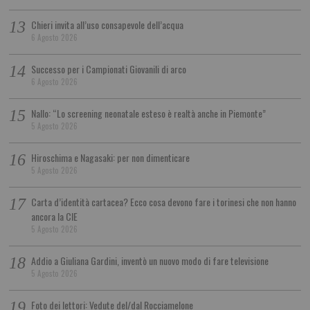
Chieri invita all’uso consapevole dell’acqua
6 Agosto 2026
Successo per i Campionati Giovanili di arco
6 Agosto 2026
Nallo: “Lo screening neonatale esteso è realtà anche in Piemonte”
5 Agosto 2026
Hiroschima e Nagasaki: per non dimenticare
5 Agosto 2026
Carta d’identità cartacea? Ecco cosa devono fare i torinesi che non hanno
ancora la CIE
5 Agosto 2026
Addio a Giuliana Gardini, inventò un nuovo modo di fare televisione
5 Agosto 2026
Foto dei lettori: Vedute del/dal Rocciamelone