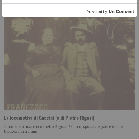
La locomotiva di Guccini (e di Pietro Rigosi)
Il fuochista anarchico Pietro Rigosi, 28 anni, sposato e padre di due
bambine di tre anni