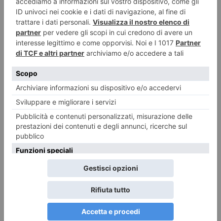
“Mario Dondero. Inediti”. Al “Forte di Bard”
Le fotografie inedite, in bianco e nero, tratte dall’“Archivio” di uno fra i
massimi fotografi e