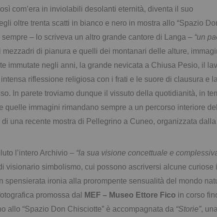
osì com’era in inviolabili desolanti eternità, diventa il suo
gli oltre trenta scatti in bianco e nero in mostra allo “Spazio Do
ali sempre – lo scriveva un altro grande cantore di Langa –
“un pa
 dei mezzadri di pianura e quelli dei montanari delle alture, immag
 immutate negli anni, la grande nevicata a Chiusa Pesio, il lavoro 
tensa riflessione religiosa con i frati e le suore di clausura e l
sso. In parete troviamo dunque il vissuto della quotidianità, in tem
i e quelle immagini rimandano sempre a un percorso interiore de
e di una recente mostra di Pellegrino a Cuneo, organizzata dall
uto l’intero Archivio –
“la sua visione concettuale e complessiv
ca di visionario simbolismo, cui possono ascriversi alcune curiose
 spensierata ironia alla prorompente sensualità del mondo natu
otografica promossa dal
MEF – Museo Ettore Fico
in corso fin
rino allo “Spazio Don Chisciotte” è accompagnata da
“Storie”
, un