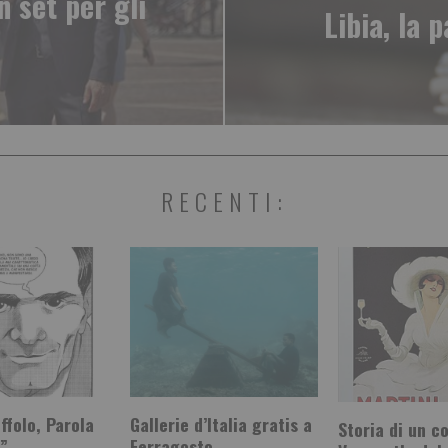
n set per gli
Libia, la 
RECENTI:
ffolo, Parola
Gallerie d’Italia gratis a
Storia di un co
i”
Ferragosto