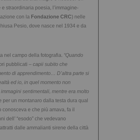
e e straordinaria poesia, l’immagine-
razione con la
Fondazione CRC
) nelle
 Chiusa Pesio, dove nasce nel 1934 e da
a nel campo della fotografia.
“Quando
ri pubblicati –
capii subito che
mento di apprendimento… D’altra parte si
ealtà ed io, in quel momento non
e immagini sentimentali, mentre era molto
le per un montanaro dalla testa dura qual
o conosceva e che più amava, fa il
anni dell’ “esodo” che vedevano
ttratti dalle ammalianti sirene della città