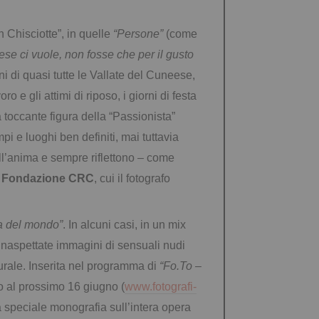
n Chisciotte”, in quelle
“Persone”
(come
ese ci vuole, non fosse che per il gusto
ini di quasi tutte le Vallate del Cuneese,
e gli attimi di riposo, i giorni di festa
a toccante figura della “Passionista”
pi e luoghi ben definiti, mai tuttavia
ll’anima e sempre riflettono – come
a
Fondazione CRC
, cui il fotografo
a del mondo”
. In alcuni casi, in un mix
 inaspettate immagini di sensuali nudi
rale. Inserita nel programma di
“Fo.To –
o al prossimo 16 giugno (
www.fotografi-
a speciale monografia sull’intera opera