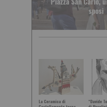
Piazza San Carlo, u
sposi
La Ceramica di
“Davide To
Castellamonte torna
di Pasolin