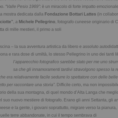
po.
“Valle Pesio 1969”
: è un miracolo di forte impatto emozional
lla mostra dedicata dalla
Fondazione Bottari Lattes
(in collabo
ciotte”
, a
Michele Pellegrino
, fotografo cuneese originario di
a di mille mestieri, il primo a soli
cina – la sua avventura artistica da libero e assoluto autodidatt
na e rara dose di umiltà, lo stesso Pellegrino in uno dei tanti lib
l’apparecchio fotografico sarebbe stato per me uno stru
sa che gli innamoramenti tardivi stravolgono spesso la r
e era relativamente facile sedurre lo spettatore con delle bell
etto per raccontare una storia”
. Difficile certo, ma non impossibi
oprio della sua montagna, di quel mondo d’Alta Langa che megli
el suo nuovo mestiere di fotografo. Erano gli anni Settanta, gli 
eese e la gente, i giovani soprattutto, migrare verso la pianura, a
quelle
terre abbandonate, in cui il tempo sembrava di