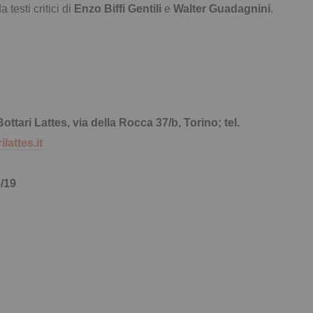
a testi critici di
Enzo Biffi Gentili
e
Walter Guadagnini
.
tari Lattes, via della Rocca 37/b, Torino; tel.
lattes.it
5/19