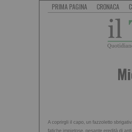
PRIMA PAGINA
CRONACA
C
Mi
A coprirgli il capo, un fazzoletto sbrigat
fatiche impietose, pesante eredità di anti