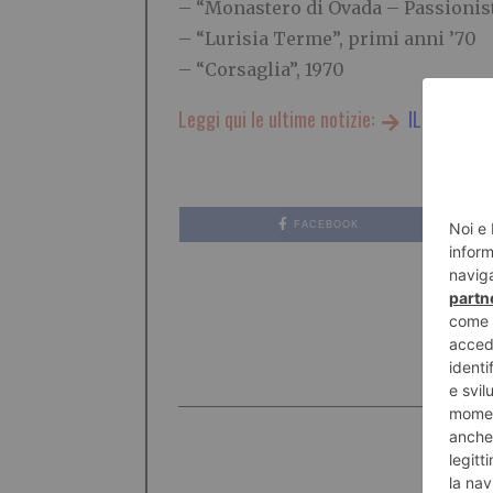
– “Monastero di Ovada – Passionist
– “Lurisia Terme”, primi anni ’70
– “Corsaglia”, 1970
Leggi qui le ultime notizie:
IL TORINES
FACEBOOK