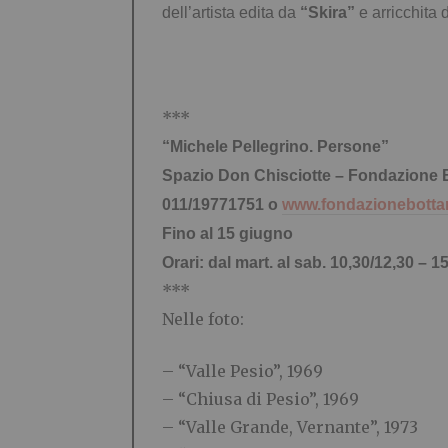
dell’artista edita da
“Skira”
e arricchita d
***
“Michele Pellegrino. Persone”
Spazio Don Chisciotte – Fondazione Bot
011/19771751 o
www.fondazionebottari
Fino al 15 giugno
Orari: dal mart. al sab. 10,30/12,30 – 1
***
Nelle foto:
– “Valle Pesio”, 1969
– “Chiusa di Pesio”, 1969
– “Valle Grande, Vernante”, 1973