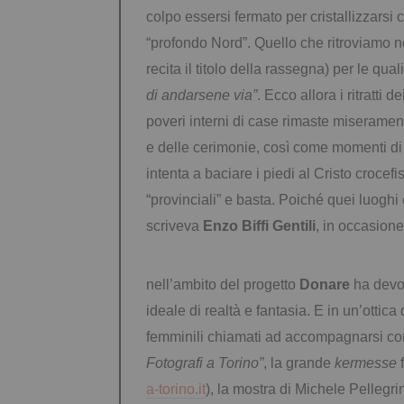
colpo essersi fermato per cristallizzarsi c
“profondo Nord”. Quello che ritroviamo ne
recita il titolo della rassegna) per le qu
di andarsene via”
. Ecco allora i ritratti
poveri interni di case rimaste miseramente
e delle cerimonie, così come momenti di in
intenta a baciare i piedi al Cristo crocefi
“provinciali” e basta. Poiché quei luogh
scriveva
Enzo Biffi Gentili
, in occasion
nell’ambito del progetto
Donare
ha devol
ideale di realtà e fantasia. E in un’otti
femminili chiamati ad accompagnarsi con
Fotografi a Torino”
, la grande
kermesse
f
a-torino.it
), la mostra di Michele Pelleg