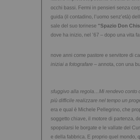
occhi bassi. Fermi in pensieri senza cor
guida (il contadino, l’uomo senz’età) de
sale del suo torinese
“Spazio Don Chis
dove ha inizio, nel ’67 – dopo una vita fatt
nove anni come pastore e servitore di cas
iniziai a fotografare
– annota, con una buo
sfuggivo alla regola…Mi rendevo conto ch
più difficile realizzare nel tempo un prog
era e qual è Michele Pellegrino, che pr
soggetto chiave, il motore di partenza, d
spopolarsi le borgate e le vallate del Cun
e della fabbrica. E proprio quel mondo, 