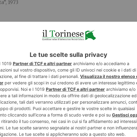
a”, 1973
E
TWITTER
WHATSAPP
FINO AL 15 GIUGNO
POTREBBE INTERESSARTI...