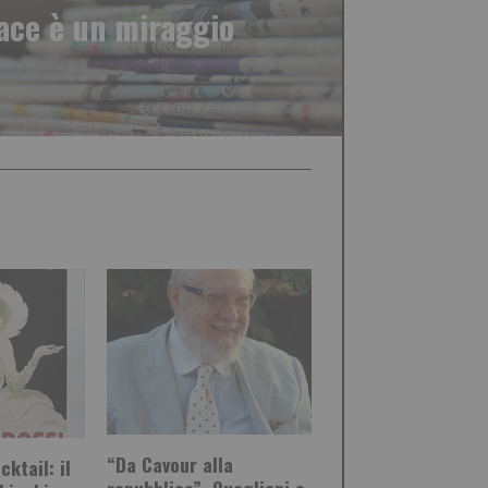
pace è un miraggio
“Da Cavour alla
cktail: il
repubblica”, Quaglieni e