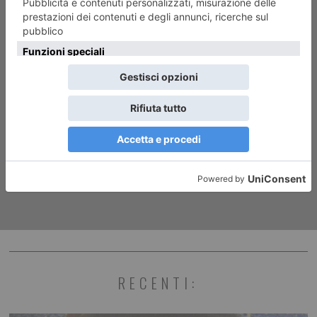
ARTICOLO SUCCESSIVO
“Matite per Riace”: oltre 500
opere all’asta
RECENTI: