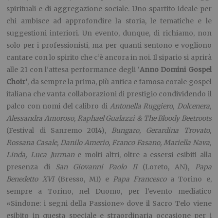
spirituali e di aggregazione sociale. Uno spartito ideale per
chi ambisce ad approfondire la storia, le tematiche e le
suggestioni interiori. Un evento, dunque, di richiamo, non
solo per i professionisti, ma per quanti sentono e vogliono
cantare con lo spirito che c’è ancora in noi. Il sipario si aprirà
alle 21 con l’attesa performance degli ‘
Anno Domini Gospel
Choir’
, da sempre la prima, più antica e famosa corale gospel
italiana che vanta collaborazioni di prestigio condividendo il
palco con nomi del calibro di
Antonella Ruggiero, Dolcenera,
Alessandra Amoroso, Raphael Gualazzi & The Bloody Beetroots
(Festival di Sanremo 2014),
Bungaro, Gerardina Trovato,
Rossana Casale, Danilo Amerio, Franco Fasano, Mariella Nava,
Linda, Luca Jurman
e molti altri, oltre a essersi esibiti alla
presenza di
San Giovanni Paolo II
(Loreto, AN),
Papa
Benedetto XVI
(Bresso, MI) e
Papa Francesco
a Torino e,
sempre a Torino, nel Duomo, per l’evento mediatico
«Sindone: i segni della Passione» dove il Sacro Telo viene
esibito in questa speciale e straordinaria occasione per i