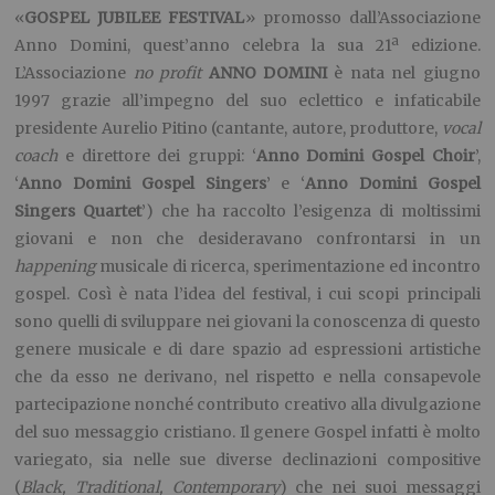
«
GOSPEL JUBILEE FESTIVAL
» promosso dall’Associazione
Anno Domini, quest’anno celebra la sua 21ª edizione.
L’Associazione
no profit
ANNO DOMINI
è nata nel giugno
1997 grazie all’impegno del suo eclettico e infaticabile
presidente Aurelio Pitino (cantante, autore, produttore,
vocal
coach
e direttore dei gruppi: ‘
Anno Domini Gospel Choir
’,
‘
Anno Domini Gospel Singers
’ e ‘
Anno Domini Gospel
Singers Quartet
’) che ha raccolto l’esigenza di moltissimi
giovani e non che desideravano confrontarsi in un
happening
musicale di ricerca, sperimentazione ed incontro
gospel. Così è nata l’idea del festival, i cui scopi principali
sono quelli di sviluppare nei giovani la conoscenza di questo
genere musicale e di dare spazio ad espressioni artistiche
che da esso ne derivano, nel rispetto e nella consapevole
partecipazione nonché contributo creativo alla divulgazione
del suo messaggio cristiano. Il genere Gospel infatti è molto
variegato, sia nelle sue diverse declinazioni compositive
(
Black, Traditional, Contemporary
) che nei suoi messaggi