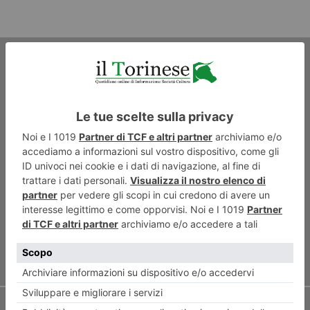
ARTICOLO PRECEDENTE
Crespelle rustiche alla
valtellinese