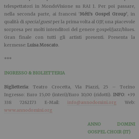
telespettatori in MondoVisione su RAI 1. Per poi passare,
nella seconda parte, ai francesi ‘
Méti’s Gospel Group’
, in
qualità di
special guest
per la prima volta al GJF, una piacevole
sorpresa per molti intenditori del genere gospel/jazz/blues.
Gran finale con tutti gli artisti presenti. Presenta la
kermesse:
Luisa Moscato
.
***
INGRESSO & BIGLIETTERIA
Biglietteria
: Teatro Crocetta, Via Piazzi, 25 – Torino
Ingresso: Euro 15,00 (interi)/Euro 10,00 (ridotti).
INFO
: +39
338 7262173 E-Mail:
info@annodomini.org
Web:
www.annodomini.org
ANNO DOMINI
GOSPEL CHOIR (IT)