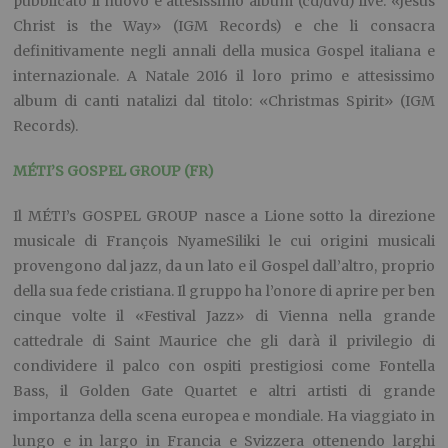
pubblicato il nuovo e attesissimo album (cd/dvd) live: «Jesus
Christ is the Way» (IGM Records) e che li consacra
definitivamente negli annali della musica Gospel italiana e
internazionale. A Natale 2016 il loro primo e attesissimo
album di canti natalizi dal titolo: «Christmas Spirit» (IGM
Records).
MÉTI’S GOSPEL GROUP (FR)
Il MÉTI’s GOSPEL GROUP nasce a Lione sotto la direzione
musicale di François NyameSiliki le cui origini musicali
provengono dal jazz, da un lato e il Gospel dall’altro, proprio
della sua fede cristiana. Il gruppo ha l’onore di aprire per ben
cinque volte il «Festival Jazz» di Vienna nella grande
cattedrale di Saint Maurice che gli darà il privilegio di
condividere il palco con ospiti prestigiosi come Fontella
Bass, il Golden Gate Quartet e altri artisti di grande
importanza della scena europea e mondiale. Ha viaggiato in
lungo e in largo in Francia e Svizzera ottenendo larghi