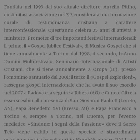
Fondata nel 1993 dal suo attuale direttore, Aurelio Pitino,
costituitasi associazione nel ’97, considerata una formazione
corale di testimonianza cristiana a carattere
interconfessionale. Quest’anno celebra 25 anni di attività e
ministero. Promoter di tre importanti festival internazionali:
il primo, il «Gospel Jubilee Festival», di Musica Gospel che si
tiene annualmente a Torino dal 1998; il secondo, l’«Anno
Domini Multifestival», Seminario Internazionale di Artisti
Cristiani, che si tiene annualmente a Oropa (BI), presso
l’omonimo santuario dal 2001; il terzo il «Gospel Explosion!»,
rassegna gospel internazionale che ha avuto il suo esordio
nel 2007 a Padova e, a seguire a Ribera (AG) e Cuneo. Oltre a
essersi esibiti alla presenza di San Giovanni Paolo II (Loreto,
AN), Papa Benedetto XVI (Bresso, MI) e Papa Francesco a
Torino e, sempre a Torino, nel Duomo, per l’evento
mediatico «Sindone: i segni della Passione» dove il Sacro
Telo viene esibito in questa speciale e straordinaria
occasione per i telespettatori in MondoVisione su RAI 1, nel