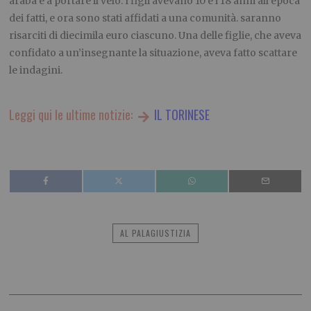
araba e a portare il velo. I figli avevano 10 e i 18 anni all’epoca
dei fatti, e ora sono stati affidati a una comunità. saranno
risarciti di diecimila euro ciascuno. Una delle figlie, che aveva
confidato a un’insegnante la situazione, aveva fatto scattare
le indagini.
Leggi qui le ultime notizie:
IL TORINESE
AL PALAGIUSTIZIA