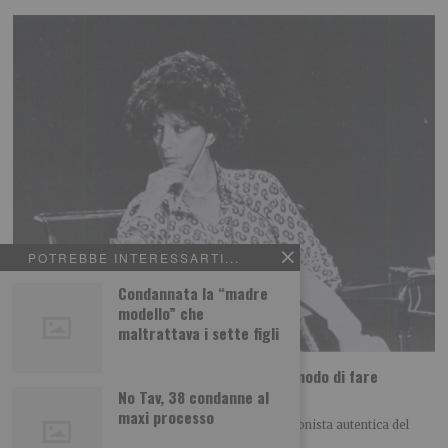
POTREBBE INTERESSARTI...
Condannata la “madre
modello” che
maltrattava i sette figli
Addio a Giuliana Gardini, inventò un nuovo modo di fare
televisione
No Tav, 38 condanne al
maxi processo
Ci ha lasciati Giuliana Gardini, 83 anni, una protagonista autentica del
mondo del giornalismo torinese, capace