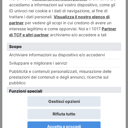
Nocciole, raccolta al via con una settimana di anticipo
Confagricoltura Piemonte: «ora il mercato riconosca il valore della
produzione» Allasia: “Annata difficile tra caldo, siccità