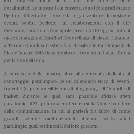
loro imprese anche al di fuori del contesto delle
Paralimpiadi. La mostra  i cui curatori sono i fotografi Mauro
Ujetto e Roberto Serratore e la organizzatrice di mostre e
eventi, Sabina Beckert  in collaborazione con il CIP
Piemonte, sarà fino a fine aprile presso ADPLog, poi, tutto il
mese di maggio, al Mirafiori Motorvillage di piazza Cattaneo,
a Torino. Quindi si trasferirà in Brasile alle Paralimpiadi di
Rio de Janeiro 2016 (in settembre) e tornerà in Italia a Roma
per la fine dellanno.
A corollario della mostra, oltre alla giornata dedicata al
canottaggio paralimpico, cè un calendario ricco di eventi,
fra cui il 9 aprile unesibizione di ping pong, e il 16 aprile di
basket, durante le quali sarà possibile sfidare atleti
paralimpici, il 23 aprile una conferenza sulla Nuove frontiere
della comunicazione, in cui si parlerà fra laltro di come
grandi aziende multinazionali abbiano scelto atleti
paralimpici quali testimonial dei loro prodotti.