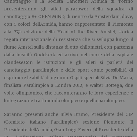
Canottaggio e la Società Canottieri Armida di Torino
presenteranno gli atleti pararower della squadra di
canottaggio 8+ OPEN MIND, di rientro da Amsterdam, dove,
con i colori dellArmida, hanno rappresentato il Piemonte
alla 77/a edizione della Head of the River Amstel, storica
regata internazionale di resistenza che si sviluppa lungo il
fiume Amstel sulla distanza di otto chilometri, con partenza
dalla località Oudekerk ed arrivo nel cuore della capitale
olandese.Con le istituzioni e gli atleti si parlerà del
canottaggio paralimpico e dello sport come possibilità di
esprimere le abilità di ognuno. Ospiti speciali Silvia De Maria,
finalista Paralimpica a Londra 2012, e Walter Bottega, due
volte olimpionico, che racconteranno le loro esperienze e
lintegrazione fra il mondo olimpico e quello paralimpico.
Saranno presenti anche Silvia Bruno, Presidente del CIP
(Comitato Italiano Paralimpico) sezione Piemonte, Il
Presidente dellArmida, Gian Luigi Favero, il Presidente della