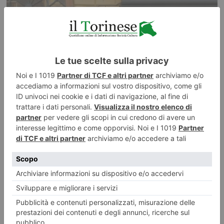
Le delizie del Caffè Al Bicerin
A cura di piemonteitalia.eu Leggi l’articolo:
https://www.piemonteitalia.eu/it/luoghi/locali-storici-golosi/caffè-al-
bicerin Leggi qui le ultime notizie: IL TORINESE