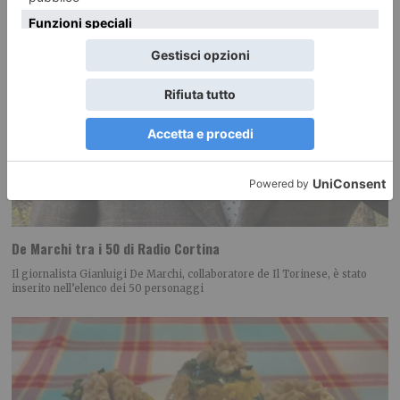
De Marchi tra i 50 di Radio Cortina
Il giornalista Gianluigi De Marchi, collaboratore de Il Torinese, è stato
inserito nell’elenco dei 50 personaggi