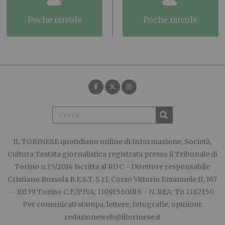
poche nuvole
poche nuvole
IL TORINESE
quotidiano online di Informazione, Società,
Cultura Testata giornalistica registrata presso il Tribunale di
Torino n.15/2014 Iscritta al ROC - Direttore responsabile
Cristiano Bussola B.E.S.T. S.r.l. Corso Vittorio Emanuele II, 167
- 10139 Torino C.F./P.IVA: 11091560018 - N. REA: To 1187150
Per comunicati stampa, lettere, fotografie, opinioni:
redazioneweb@iltorinese.it