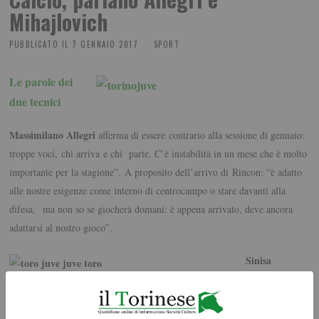
Mihajlovich
PUBBLICATO IL
7 GENNAIO 2017
SPORT
Le parole dei
due tecnici
Massimilano Allegri
afferma di essere contrario alla sessione di gennaio:
troppe voci, chi arriva e chi parte. C’è instabilità in un mese che è molto
importante per la stagione”. A proposito dell’arrivo di Rincon: “è adatto
alle nostre esigenze come interno di centrocampo o stare davanti alla
difesa, ma non so se giocherà domani: è appena arrivato, deve ancora
adattarsi al nostro gioco”.
Sinisa
Mihajlovic
dice di avere
ricevuto nel mese di dicembre “un’importante offerta da un club di calcio