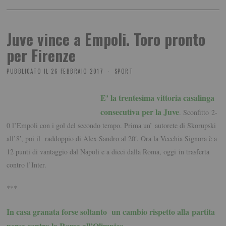
Juve vince a Empoli. Toro pronto
per Firenze
PUBBLICATO IL
26 FEBBRAIO 2017
SPORT
E’ la trentesima vittoria casalinga
consecutiva per la Juve
. Sconfitto 2-
0 l’Empoli con i gol del secondo tempo. Prima un’ autorete di Skorupski
all’8′, poi il raddoppio di Alex Sandro al 20′. Ora la Vecchia Signora è a
12 punti di vantaggio dal Napoli e a dieci dalla Roma, oggi in trasferta
contro l’Inter.
***
In casa granata forse soltanto
un cambio rispetto alla
partita
persa contro
la Roma all’Olimpico