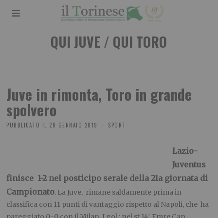
QUI JUVE / QUI TORO
Juve in rimonta, Toro in grande
spolvero
PUBBLICATO IL
28 GENNAIO 2019
SPORT
Lazio-
Juventus
finisce 1-2 nel posticipo serale della 21a giornata di
Campionato
. La Juve, rimane saldamente prima in
classifica con 11 punti di vantaggio rispetto al Napoli, che ha
pareggiato 0-0 con il Milan. I gol : nel st 14′ Emre Can