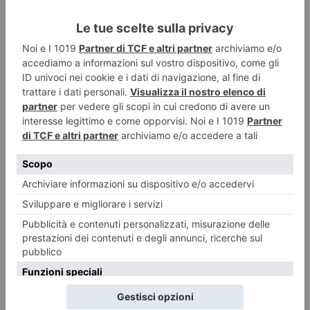
cinese. Ho rifiutato perché non volevo lasciare il lavoro a metà. Ci
è andato un altro allenatore molto importante. I soldi non sono tutto nella
vita, ma capisco chi va in Cina: là guadagni in un anno come in cinque o
sei”
Le parole di Allegri e Mihajlovic
alla vigilia del derby
PUBBLICATO IL
10 DICEMBRE 2016
SPORT
Massimiliano
Allegri
alla
vigilia del
derby della Mole ha dichiarato all’Ansa
: “E’ sempre difficile battere il