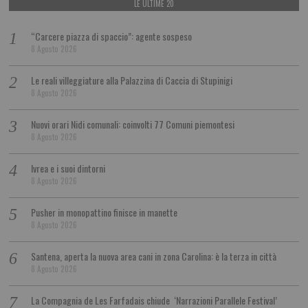
LE ULTIME 20
“Carcere piazza di spaccio”: agente sospeso
8 Agosto 2026
Le reali villeggiature alla Palazzina di Caccia di Stupinigi
8 Agosto 2026
Nuovi orari Nidi comunali: coinvolti 77 Comuni piemontesi
8 Agosto 2026
Ivrea e i suoi dintorni
8 Agosto 2026
Pusher in monopattino finisce in manette
8 Agosto 2026
Santena, aperta la nuova area cani in zona Carolina: è la terza in città
8 Agosto 2026
La Compagnia de Les Farfadais chiude ‘Narrazioni Parallele Festival’