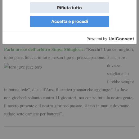
Toro e quest’anno lo sarà ancora di più perché hanno giocatori tecnici e
veloci. E’ un derby pericoloso.L’arbitro? Non ne parlo dopo le partite,
figuriamoci prima “, dice a proposito della designazione di Rocchi .
***
Parla invece dell’arbitro Sinisa Mihajlovic:
“Rocchi? Uno dei migliori,
io ho piena fiducia in lui
e nessun tipo di preoccupazione. E anche se
dovesse
sbagliare lo
farebbe sempre
in buona fede”, dice all’Ansa il tecnico granata che aggiunge:” La Juve
non giocherà soltanto contro 11 giocatori, ma contro tutta la nostra gente,
il nostro presente e il nostro glorioso passato, siamo in tanti e dovranno
sudare sette camicie per batterci”.