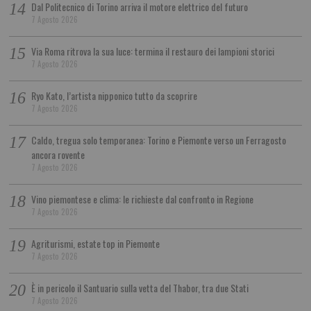
Dal Politecnico di Torino arriva il motore elettrico del futuro
7 Agosto 2026
Via Roma ritrova la sua luce: termina il restauro dei lampioni storici
7 Agosto 2026
Ryo Kato, l’artista nipponico tutto da scoprire
7 Agosto 2026
Caldo, tregua solo temporanea: Torino e Piemonte verso un Ferragosto
ancora rovente
7 Agosto 2026
Vino piemontese e clima: le richieste dal confronto in Regione
7 Agosto 2026
Agriturismi, estate top in Piemonte
7 Agosto 2026
È in pericolo il Santuario sulla vetta del Thabor, tra due Stati
7 Agosto 2026