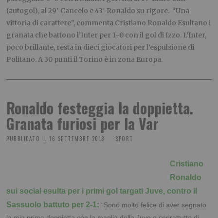
(autogol), al 29′ Cancelo e 43′ Ronaldo su rigore. “Una
vittoria di carattere”, commenta Cristiano Ronaldo Esultano i
granata che battono l’Inter per 1-0 con il gol di Izzo. L’Inter,
poco brillante, resta in dieci giocatori per l’espulsione di
Politano. A 30 punti il Torino è in zona Europa.
Ronaldo festeggia la doppietta.
Granata furiosi per la Var
PUBBLICATO IL
16 SETTEMBRE 2018
SPORT
Cristiano
Ronaldo
sui social esulta per i primi gol targati Juve, contro il
Sassuolo battuto per 2-1:
“Sono molto felice di aver segnato
la mia prima doppietta con la maglia della Juve e soprattutto di