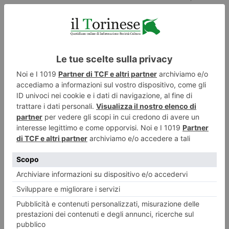
l’organizzazione
dell’Associazione Amici del Real Castello e
del Parco di Moncalieri
in collaborazione con il
MiBACT
.
La manifestazione si colloca in un più ampio programma
promosso dal Comune con il contributo della
Compagnia di
San Paolo
per rilanciare l’immagine di
Moncalieri città
green
valorizzando i percorsi della collina, i giardini e le antiche
vigne che ne impreziosiscono il panorama, le piste ciclabili e
il parco del castello. Il Sindaco
Paolo Montagna
afferma che
“si punta su una proposta culturale che renda Moncalieri
vero centro di attrazione turistica, mettendo anche in luce la
storica vocazione di questa terra per l’orto-florovivaismo”. L’
Assessora alla Cultura e al Turismo
Laura Pompeo
aggiunge: “Il “Giardino delle Rose” accoglie nel corso
dell’anno numerosi appuntamenti che, insieme alle tante
iniziative dedicate a arte e storia, tradizioni e natura,
letteratura e scienza, memoria e curiosità, valori
paesaggistici e panoramici offrono occasioni per vivere la