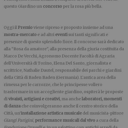
questo Giardino un
concorso
per la rosa più bella.
Oggi il
Premio
viene ripreso e proposto insieme ad una
mostra-mercato
e ad altri
eventi
sui tanti significati e
presenze di questo splendido fiore. Il concorso sarà dedicato
alla “Rosa da amatore”, alla presenza della giuria costituita da
Marco De Vecchi, Agronomo Docente Facoltà di Agraria
dell’Università di Torino, Elena Del Santo, giornalista e
scrittrice, Nathalie Dautel, responsabile dei parchi e giardini
della Città di Baden Baden (Germania). L’antica area della
rimessa per le carrozze, che le principesse vollero
trasformare in un accogliente giardino, ospiterà le proposte
di
vivaisti, artigiani e creativi
, ma anche
laboratori, momenti
di danza
che coinvolgeranno anche il centro storico della
Città, un’
installazione artistica musicale
del musicista-pittore
Giangi Parigini
,
performance musicali dal vivo
a cura della
Fondazione Dravelli
e, in un salottino con antichi arredi da