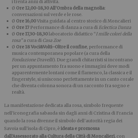
i trenta anni di attività.
Ø
Ore 12,00-18,30
All’Ombra della magnolia
:
conversazioni sul verde e le rose.
Ø
Ore 16,00
Visita guidata al centro storico di Moncalieri
Ø
Ore 17
Performance di danza a cura di
Eclectica Danza
Ø
Ore 17,30-18,30
laboratorio didattico “
I mille colori della
rosa”
a cura di
Casa Zoe
Ø
Ore 18 Voci&Volti–Oltre il confine
, performance di
musica contemporanea popolare (a cura della
Fondazione Dravelli
). Due grandi chitarristi si incontrano
per un appuntamento fra suono e immagini dove modi
apparentemente lontani come il flamenco, la classica e il
fingerstyle, si uniscono perfettamente in un canto corale
che diventa colonna sonora di un racconto fra sogno e
realtà.
La manifestazione dedicata alla rosa, simbolo frequente
nell’iconografia sabauda sin dagli anni di Cristina di Francia
quando la rosa divenne il simbolo dell’autorità regia dei
Savoia sull’isola di Cipro, è
ideata e
promossa
dall’
Assessorato alla Cultura della Città di Moncalieri
, con