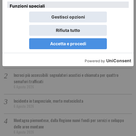
Città, scoprirne e riscoprirne ancora il genius loci, l’anima
ricca di storia e di storie”.
LE ULTIME 20
Challenge Stellina tra Susa e Mompantero
7 Agosto 2026
Incroci più accessibili: segnalatori acustici e chiamata per quattro
semafori trafficati
6 Agosto 2026
Incidente in tangenziale, morto motociclista
6 Agosto 2026
Montagna piemontese, dalla Regione nuovi fondi per servizi e sviluppo
delle aree montane
6 Agosto 2026