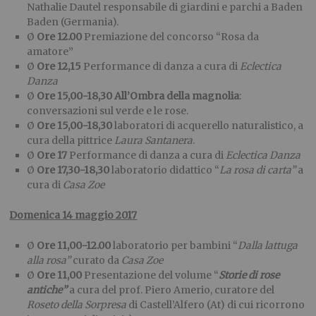
Nathalie Dautel responsabile di giardini e parchi a Baden
Baden (Germania).
Ø
Ore 12.00
Premiazione del concorso “Rosa da
amatore”
Ø
Ore 12,15
Performance di danza a cura di
Eclectica
Danza
Ø
Ore 15,00-18,30
All’Ombra della magnolia
:
conversazioni sul verde e le rose.
Ø
Ore 15,00-18,30
laboratori di acquerello naturalistico, a
cura della pittrice
Laura Santanera
.
Ø
Ore 17
Performance di danza a cura di
Eclectica Danza
Ø
Ore 17,30-18,30
laboratorio didattico “
La rosa di carta”
a
cura di
Casa Zoe
Domenica 14 maggio 2017
Ø
Ore 11,00-12.00
laboratorio per bambini “
Dalla lattuga
alla rosa”
curato da
Casa Zoe
Ø
Ore 11,00
Presentazione del volume “
Storie di rose
antiche”
a cura del prof. Piero Amerio, curatore del
Roseto della Sorpresa
di Castell’Alfero (At) di cui ricorrono