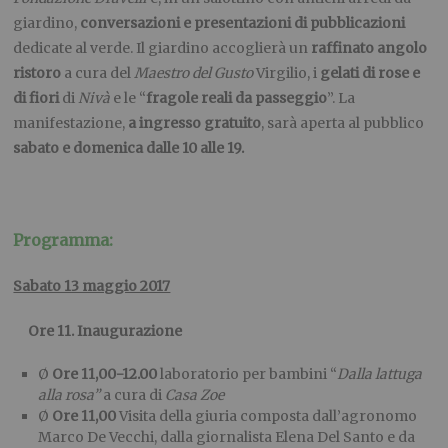
giardino,
conversazioni e
presentazioni di pubblicazioni
dedicate al verde. Il giardino accoglierà un
raffinato angolo
ristoro
a cura del
Maestro del Gusto
Virgilio, i
gelati di rose e
di fiori
di
Nivà
e le “
fragole reali da passeggio
”. La
manifestazione,
a ingresso gratuito
, sarà aperta al pubblico
sabato e domenica dalle 10 alle 19.
Programma:
Sabato 13 maggio 2017
Ore 11. Inaugurazione
Ø
Ore 11,00-12.00
laboratorio per bambini “
Dalla lattuga
alla rosa”
a cura di
Casa Zoe
Ø
Ore 11,00
Visita della giuria composta dall’agronomo
Marco De Vecchi, dalla giornalista Elena Del Santo e da