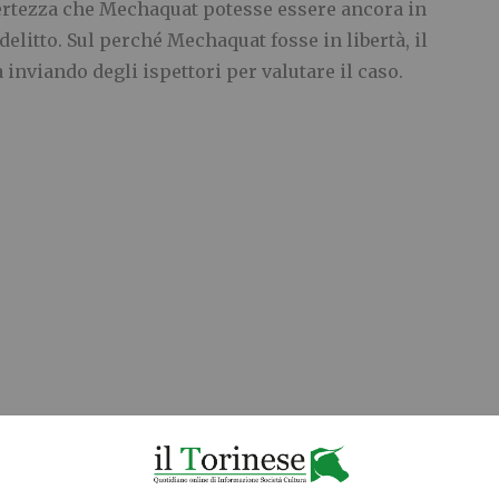
rtezza che Mechaquat potesse essere ancora in
l delitto. Sul perché Mechaquat fosse in libertà, il
inviando degli ispettori per valutare il caso.