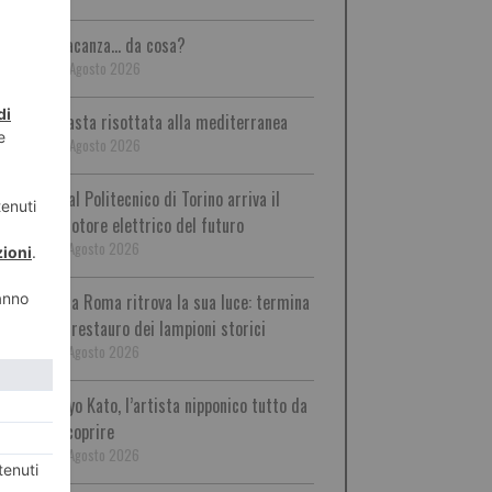
Vacanza… da cosa?
8 Agosto 2026
Pasta risottata alla mediterranea
8 Agosto 2026
Dal Politecnico di Torino arriva il
motore elettrico del futuro
7 Agosto 2026
Via Roma ritrova la sua luce: termina
il restauro dei lampioni storici
7 Agosto 2026
Ryo Kato, l’artista nipponico tutto da
scoprire
7 Agosto 2026