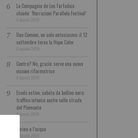
La Compagnia de Les Farfadais
chiude ‘Narrazioni Parallele Festival’
8 Agosto 2026
Due Comuni, un solo entusiasmo: il 12
settembre torna la Hope Color
8 Agosto 2026
Centro? No, grazie: serve una nuova
visione riformatrice
8 Agosto 2026
Esodo estivo, sabato da bollino nero:
traffico intenso anche sulle strade
del Piemonte
8 Agosto 2026
Torino e l’acqua
8 Agosto 2026