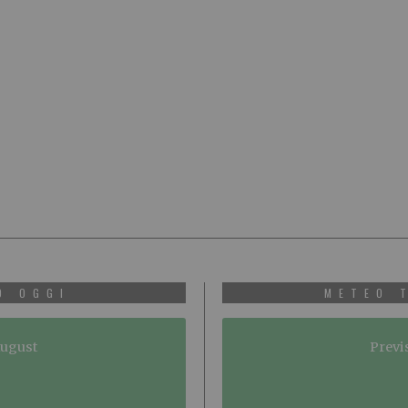
O OGGI
METEO 
August
Previ