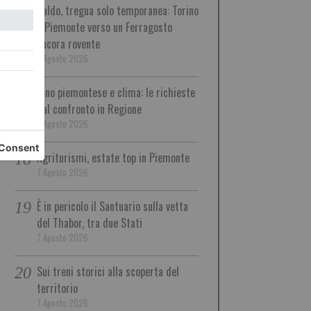
Caldo, tregua solo temporanea: Torino
e Piemonte verso un Ferragosto
ancora rovente
7 Agosto 2026
Vino piemontese e clima: le richieste
dal confronto in Regione
7 Agosto 2026
Agriturismi, estate top in Piemonte
7 Agosto 2026
È in pericolo il Santuario sulla vetta
del Thabor, tra due Stati
7 Agosto 2026
Sui treni storici alla scoperta del
territorio
7 Agosto 2026