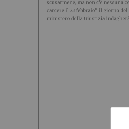
scusarmene, ma non c’è nessuna ce
carcere il 23 febbraio”, il giorno de
ministero della Giustizia indagherà 