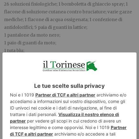
26 soluzioni fisiologiche; 1 bomboletta di ghiaccio spray; 1
flacone di soluzione cutanea contro bruciature; varie garze
mediche; 1 flacone di acqua ossigenata; 1 confezione di
antidolorifici; 5 paia di guanti in lattice;
1 pantalone da moto nero;
1 paio di guanti da moto;
1 tuta blu;
1 maglia da lavoro;
1 paracollo;
2 cappellini.
Il Questore di Torino ha emesso altri tre fogli di via dal
capoluogo piemontese. Complessivamente, sono 4 le
persone arrestate, 9 quelle denunciate in stato di libertà e 8 i
fogli di via emessi.