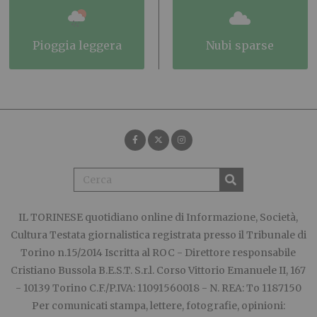
pioggia leggera
nubi sparse
IL TORINESE
quotidiano online di Informazione, Società,
Cultura Testata giornalistica registrata presso il Tribunale di
Torino n.15/2014 Iscritta al ROC - Direttore responsabile
Cristiano Bussola B.E.S.T. S.r.l. Corso Vittorio Emanuele II, 167
- 10139 Torino C.F./P.IVA: 11091560018 - N. REA: To 1187150
Per comunicati stampa, lettere, fotografie, opinioni: