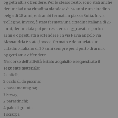
oggetti atti a offendere. Per lo stesso reato, sono stati anche
denunciati una cittadina olandese di 34 anni e un cittadino
belga di 28 anni, entrambi fermati in piazza Sofia. In via
Tollegno, invece, è stata fermata una cittadina italiana di 25
anni, denunciata poi per resistenza aggravata e porto di
armi o oggetti atti a offendere. In via Pavia angolo via
Alessandria è stato, invece, fermato e denunciato un
cittadino italiano di 30 anni sempre per il porto di armi o
oggetti atti a offendere.
Nel corso dell’attività è stato acquisito e sequestrato il
seguente materiale:
2 coltelli;
2 occhiali da piscina;
2 passamontagna;
3 k-way;
2 parastinchi;
4 paio di guanti;
1 sciarpa;