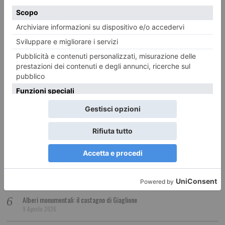
LE ULTIME 20
Caldo, Torino e Piemonte verso un Ferragosto ancora rovente
9 Agosto 2026
Bussoleno e Bardonecchia, modifiche alla circolazione ferroviaria
9 Agosto 2026
L’eclettismo culturale di Mario Soldati
9 Agosto 2026
La Ceramica di Castellamonte torna protagonista
9 Agosto 2026
Un filo elettrificato riapre l’aorta: alle Molinette salvato un paziente con
sindrome di Marfan
9 Agosto 2026
Alberi monumentali: il castagno di Giaglione
9 Agosto 2026