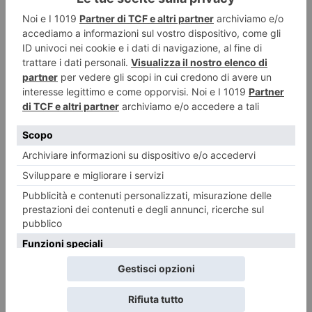
Due Comuni, un solo entusiasmo: il 12 settembre torna la Hope Color
8 Agosto 2026
Centro? No, grazie: serve una nuova visione riformatrice
8 Agosto 2026
Esodo estivo, sabato da bollino nero: traffico intenso anche sulle strade del
Piemonte
8 Agosto 2026
Torino e l’acqua
8 Agosto 2026
Vacanza… da cosa?
8 Agosto 2026
Pasta risottata alla mediterranea
8 Agosto 2026
Dal Politecnico di Torino arriva il motore elettrico del futuro