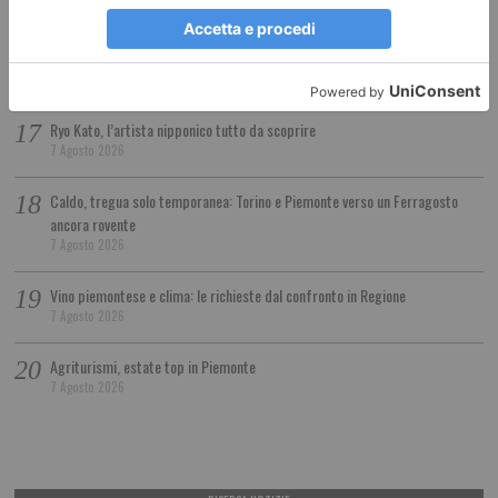
7 Agosto 2026
Via Roma ritrova la sua luce: termina il restauro dei lampioni storici
7 Agosto 2026
Ryo Kato, l’artista nipponico tutto da scoprire
7 Agosto 2026
Caldo, tregua solo temporanea: Torino e Piemonte verso un Ferragosto
ancora rovente
7 Agosto 2026
Vino piemontese e clima: le richieste dal confronto in Regione
7 Agosto 2026
Agriturismi, estate top in Piemonte
7 Agosto 2026