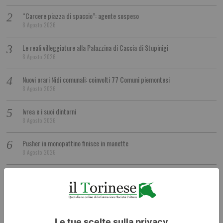
“Carcere piazza di spaccio”: agente sospeso
8 Agosto 2026
Le reali villeggiature alla Palazzina di Caccia di Stupinigi
8 Agosto 2026
Nuovi orari Nidi comunali: coinvolti 77 Comuni piemontesi
8 Agosto 2026
Ivrea e i suoi dintorni
8 Agosto 2026
Pusher in monopattino finisce in manette
8 Agosto 2026
Santena, aperta la nuova area cani in zona Carolina: è la terza in città
8 Agosto 2026
La Compagnia de Les Farfadais chiude ‘Narrazioni Parallele Festival’
8 Agosto 2026