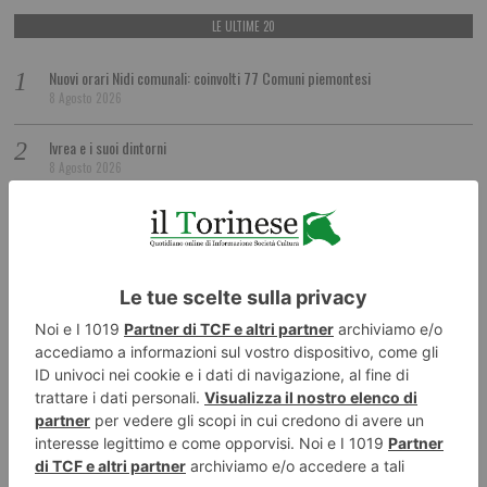
LE ULTIME 20
Nuovi orari Nidi comunali: coinvolti 77 Comuni piemontesi
8 Agosto 2026
Ivrea e i suoi dintorni
8 Agosto 2026
Pusher in monopattino finisce in manette
8 Agosto 2026
Santena, aperta la nuova area cani in zona Carolina: è la terza in città
8 Agosto 2026
La Compagnia de Les Farfadais chiude ‘Narrazioni Parallele Festival’
8 Agosto 2026
Due Comuni, un solo entusiasmo: il 12 settembre torna la Hope Color
8 Agosto 2026