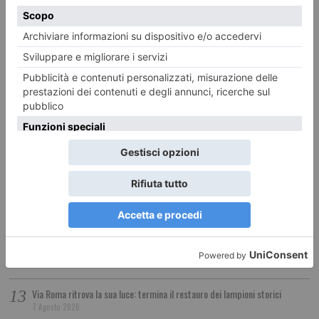
Centro? No, grazie: serve una nuova visione riformatrice
8 Agosto 2026
Esodo estivo, sabato da bollino nero: traffico intenso anche sulle strade del
Piemonte
8 Agosto 2026
Torino e l’acqua
8 Agosto 2026
Vacanza… da cosa?
8 Agosto 2026
Pasta risottata alla mediterranea
8 Agosto 2026
Dal Politecnico di Torino arriva il motore elettrico del futuro
7 Agosto 2026
Via Roma ritrova la sua luce: termina il restauro dei lampioni storici
7 Agosto 2026