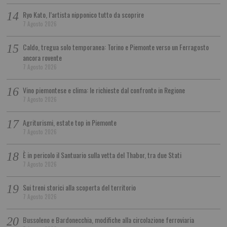
Ryo Kato, l’artista nipponico tutto da scoprire
7 Agosto 2026
Caldo, tregua solo temporanea: Torino e Piemonte verso un Ferragosto
ancora rovente
7 Agosto 2026
Vino piemontese e clima: le richieste dal confronto in Regione
7 Agosto 2026
Agriturismi, estate top in Piemonte
7 Agosto 2026
È in pericolo il Santuario sulla vetta del Thabor, tra due Stati
7 Agosto 2026
Sui treni storici alla scoperta del territorio
7 Agosto 2026
Bussoleno e Bardonecchia, modifiche alla circolazione ferroviaria