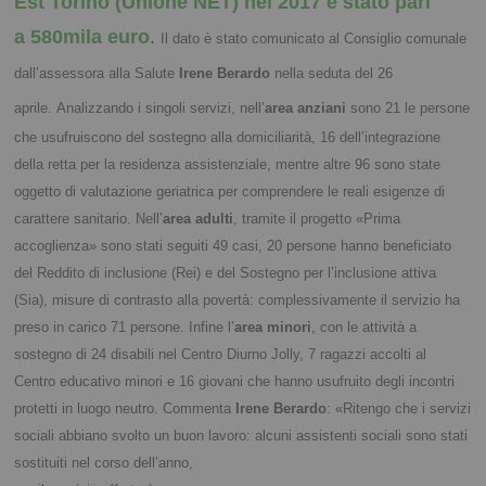
Est Torino (Unione NET) nel 2017 è stato pari
a 580mila euro
.
Il dato è stato comunicato al Consiglio comunale
dall’assessora alla Salute
Irene Berardo
nella seduta del 26
aprile.
Analizzando i singoli servizi, nell’
area anziani
sono 21 le persone
che usufruiscono del sostegno alla domiciliarità, 16 dell’integrazione
della retta per la residenza assistenziale, mentre altre 96 sono state
oggetto di valutazione geriatrica per comprendere le reali esigenze di
carattere sanitario. Nell’
area adulti
, tramite il progetto «Prima
accoglienza» sono stati seguiti 49 casi, 20 persone hanno beneficiato
del Reddito di inclusione (Rei) e del Sostegno per l’inclusione attiva
(Sia), misure di contrasto alla povertà: complessivamente il servizio ha
preso in carico 71 persone. Infine l’
area minori
, con le attività a
sostegno di 24 disabili nel Centro Diurno Jolly, 7 ragazzi accolti al
Centro educativo minori e 16 giovani che hanno usufruito degli incontri
protetti in luogo neutro. Commenta
Irene Berardo
: «Ritengo che i servizi
sociali abbiano svolto un buon lavoro:
alcuni assistenti sociali sono stati
sostituiti nel corso dell’anno,