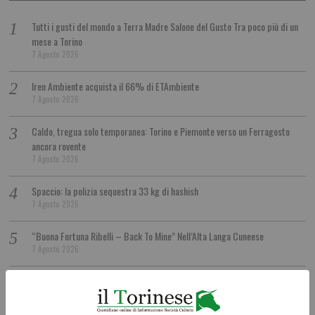
Tutti i gusti del mondo a Terra Madre Salone del Gusto Tra poco più di un
mese a Torino
7 Agosto 2026
Iren Ambiente acquista il 66% di ETAmbiente
7 Agosto 2026
Caldo, tregua solo temporanea: Torino e Piemonte verso un Ferragosto
ancora rovente
7 Agosto 2026
Spaccio: la polizia sequestra 33 kg di hashish
7 Agosto 2026
“Buona Fortuna Ribelli – Back To Mine” Nell’Alta Langa Cuneese
7 Agosto 2026
Bussoleno e Bardonecchia, modifiche alla circolazione ferroviaria
7 Agosto 2026