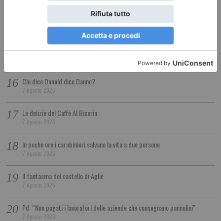
È in pericolo il Santuario sulla vetta del Thabor, tra due Stati
7 Agosto 2026
San Luigi Gonzaga, restituita con l’AI la vista a un occhio senza più
speranze
7 Agosto 2026
Chi dice Donald dice Danno?
7 Agosto 2026
Le delizie del Caffè Al Bicerin
7 Agosto 2026
In poche ore i carabinieri salvano la vita a due persone
7 Agosto 2026
Il fantasma del castello di Agliè
7 Agosto 2026
Pd: “Non pagati i lavoratori delle aziende che consegnano pannolini”
7 Agosto 2026