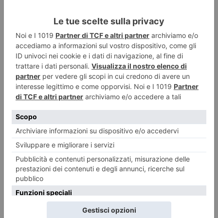
Siccità, il Piemonte chiederà lo stato di calamità naturale
7 Agosto 2026
Coppa del Presidente al Golf Club Sestrieres per la ricerca
7 Agosto 2026
Camion perde il carico sulla rotatoria di Candiolo
7 Agosto 2026
Ennio Caretto: Gli “Anni furenti” degli Usa
7 Agosto 2026
I sindaci dei Comuni olimpici chiedono garanzie per il servizio pediatrico
7 Agosto 2026
“A piccoli passi” al Forte di Vinadio
7 Agosto 2026
Più informazione online: il Torinese apre a Milano e Genova
7 Agosto 2026