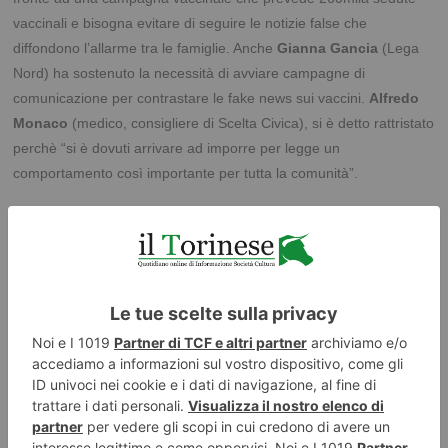
vaccinali e bisogna evitare di seguire le notizie false che
diffondono l’allarme tra le famiglie. Anche
Gianna Gancia
(Lega
Nord) ha sostenuto la necessità di avviare campagne di
comunicazione per contrastare le fake news sui vaccini.
Alfredo
Monaco
(medico, consigliere di Scelta Civica), si è detto rattristato
perchè “si è dovuti arrivare ad imporre per legge un
comportamento così importante per tutta la comunità”.
Il consigliere
Roberto Ravello
(FdI) ha inaugurato con il tema
vaccini il suo primo intervento in Aula consiliare: “Saitta ha seguito
un approccio razionale e apprezzabile. Dobbiamo tutelare la
comunità, anche se mi preoccupa la reale capacità del nostro
servizio sanitario”. Anche
Gianluca Vignale
(Mns) si è detto
d’accordo con l’operato dell’assessore ed ha ricordato che la
Regione Piemonte ha anticipato il decreto del Ministro con due
progetti di legge depositati in Consiglio regionale.
www.cr.piemonte.it