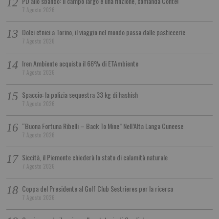
PD allo sbando: il campo largo è una finzione, comanda Conte!
7 Agosto 2026
Dolci etnici a Torino, il viaggio nel mondo passa dalle pasticcerie
7 Agosto 2026
Iren Ambiente acquista il 66% di ETAmbiente
7 Agosto 2026
Spaccio: la polizia sequestra 33 kg di hashish
7 Agosto 2026
“Buona Fortuna Ribelli – Back To Mine” Nell’Alta Langa Cuneese
7 Agosto 2026
Siccità, il Piemonte chiederà lo stato di calamità naturale
7 Agosto 2026
Coppa del Presidente al Golf Club Sestrieres per la ricerca
7 Agosto 2026