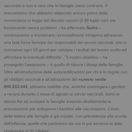
vaccinale e non è vero che le famiglie siano contrarie. Il
meccanismo che abbiamo elaborato ancora prima della
conversione in legge del decreto vaccini (
il 28 luglio
ndr) sta
funzionando senza problemi – ha affermato
Saitta
–
continueremo a monitorare i provvedimenti intrapresi attraverso
una task force formata dai responsabili dei servizi vaccinali, che si
riuniranno ogni 15 giorni per valutare i risultati del lavoro svolto ed
affrontare le eventuali difficoltà”.
“Il nostro obiettivo – ha
proseguito l’assessore – è quello di ridurre i disagi delle famiglie.
Oltre all’introduzione delle autocertificazioni per chi è in regola con
gli obblighi vaccinali e all’attivazione del
numero verde
800.333.444
, abbiamo stabilito che, anziché costringere i genitori
a recarsi durante il mese di agosto ai servizi vaccinali, siano le
stesse Asl ad avvisare le famiglie inviando direttamente la
prenotazione per sottoporre i bambini alle vaccinazioni. L’invio
delle lettere alle famiglie è già iniziato, con precedenza alla scuola
dell’infanzia, quelle che partiranno da ora in poi avranno la data
posticipata al 31 ottobre”.