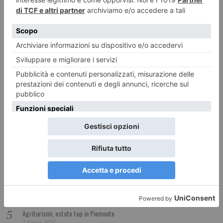
LE ULTIME 20
Via Roma ritrova la sua luce: termina il restauro dei lampioni storici
7 Agosto 2026
Ryo Kato, l’artista nipponico tutto da scoprire
7 Agosto 2026
Caldo, tregua solo temporanea: Torino e Piemonte verso un Ferragosto
ancora rovente
7 Agosto 2026
Vino piemontese e clima: le richieste dal confronto in Regione
7 Agosto 2026
Agriturismi, estate top in Piemonte
7 Agosto 2026