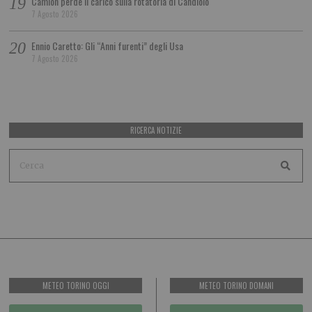
Camion perde il carico sulla rotatoria di Candiolo
7 Agosto 2026
Ennio Caretto: Gli “Anni furenti” degli Usa
7 Agosto 2026
RICERCA NOTIZIE
METEO TORINO OGGI
METEO TORINO DOMANI