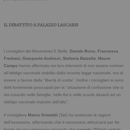
IL DIBATTITO A PALAZZO LASCARIS
I consiglieri del Movimento 5 Stelle,
Davide Bono, Francesca
Frediani, Gianpaolo Andrissi, Stefania Batzella
,
Mauro
Campo
hanno affermato nei loro interventi di non essere contrari
all’obbligo vaccinale stabilito dalla recente legge nazionale, ma di
essere a favore della “libertà di scelta”. Inoltre i consiglieri si sono
detti fortemente proccupati per la “situazione di confusione che si
sta creando nelle famiglie, nelle Asl e nelle scuole davanti ad un
obbligo vaccinale imposto dall’alto”.
Il consigliere
Marco Grimaldi
(Sel) ha sostenuto le ragioni
dell’assessore, affermando che è necessario attrezzarsi per far
fronte ad una campagna vaccinale che prevede 260mila sedute