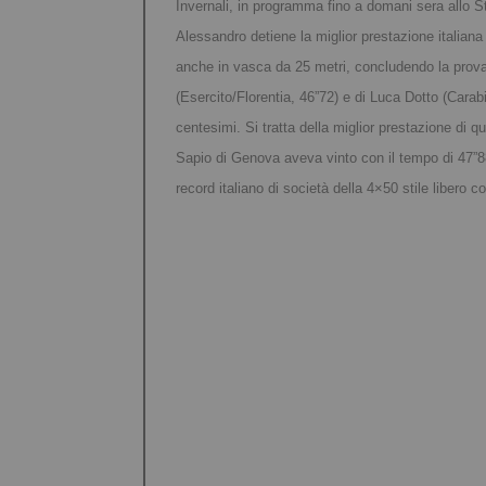
Invernali, in programma fino a domani sera allo St
Alessandro detiene la miglior prestazione italiana
anche in vasca da 25 metri, concludendo la prova 
(Esercito/Florentia, 46”72) e di Luca Dotto (Carabi
centesimi. Si tratta della miglior prestazione di q
Sapio di Genova aveva vinto con il tempo di 47”88.
record italiano di società della 4×50 stile libero