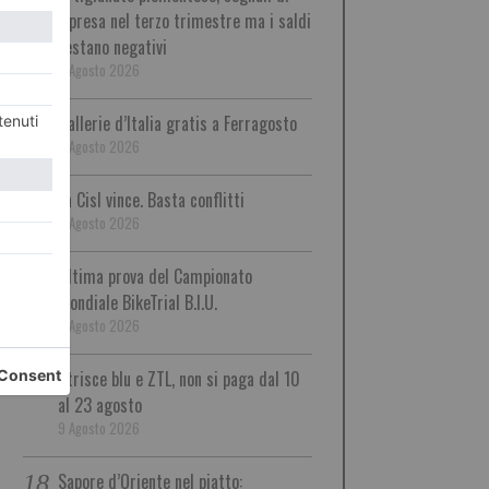
ripresa nel terzo trimestre ma i saldi
restano negativi
9 Agosto 2026
Gallerie d’Italia gratis a Ferragosto
9 Agosto 2026
La Cisl vince. Basta conflitti
9 Agosto 2026
Ultima prova del Campionato
Mondiale BikeTrial B.I.U.
9 Agosto 2026
Strisce blu e ZTL, non si paga dal 10
al 23 agosto
9 Agosto 2026
Sapore d’Oriente nel piatto: