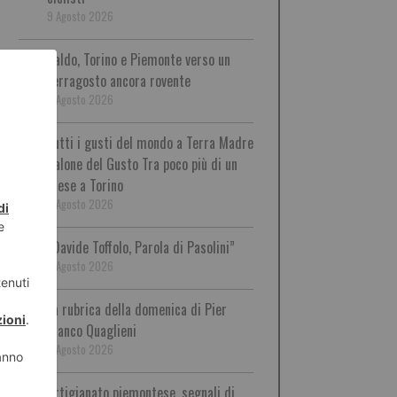
9 Agosto 2026
Caldo, Torino e Piemonte verso un
Ferragosto ancora rovente
9 Agosto 2026
Tutti i gusti del mondo a Terra Madre
Salone del Gusto Tra poco più di un
mese a Torino
9 Agosto 2026
“Davide Toffolo, Parola di Pasolini”
9 Agosto 2026
La rubrica della domenica di Pier
Franco Quaglieni
9 Agosto 2026
Artigianato piemontese, segnali di