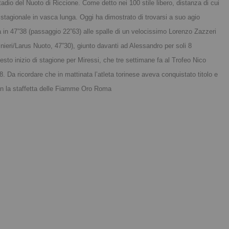
adio del Nuoto di Riccione. Come detto nei 100 stile libero, distanza di cui 
 stagionale in vasca lunga. Oggi ha dimostrato di trovarsi a suo agio 
in 47”38 (passaggio 22”63) alle spalle di un velocissimo Lorenzo Zazzeri 
nieri/Larus Nuoto, 47”30), giunto davanti ad Alessandro per soli 8 
uesto inizio di stagione per Miressi, che tre settimane fa al Trofeo Nico 
 Da ricordare che in mattinata l’atleta torinese aveva conquistato titolo e 
 con la staffetta delle Fiamme Oro Roma