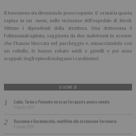
Il fenomeno sta diventando preoccupante. E’ ormai la quarta
rapina in un mese, nelle vicinanze dell’ospedale di Rivoli.
Vittime i dipendenti della struttura. Una dottoressa è
l’ultimamalcapitata, raggiunta da due malviventi in scooter
che l’hanno bloccata nel parcheggio e, minacciandola con
un coltello, le hanno rubato soldi e gioielli e poi sono
scappati. Sugli episodi indagano i carabinieri.
LE ULTIME 20
Caldo, Torino e Piemonte verso un Ferragosto ancora rovente
9 Agosto 2026
Bussoleno e Bardonecchia, modifiche alla circolazione ferroviaria
9 Agosto 2026