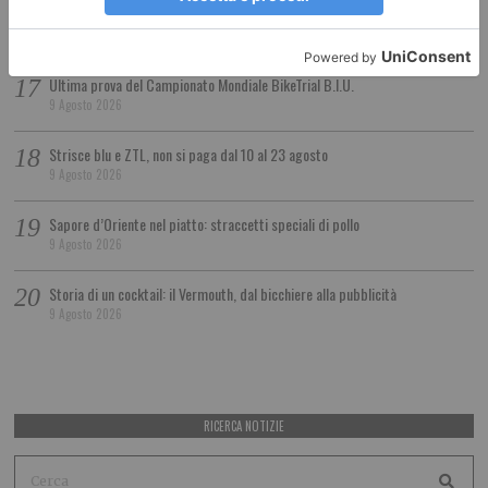
La Cisl vince. Basta conflitti
9 Agosto 2026
Ultima prova del Campionato Mondiale BikeTrial B.I.U.
9 Agosto 2026
Strisce blu e ZTL, non si paga dal 10 al 23 agosto
9 Agosto 2026
Sapore d’Oriente nel piatto: straccetti speciali di pollo
9 Agosto 2026
Storia di un cocktail: il Vermouth, dal bicchiere alla pubblicità
9 Agosto 2026
RICERCA NOTIZIE