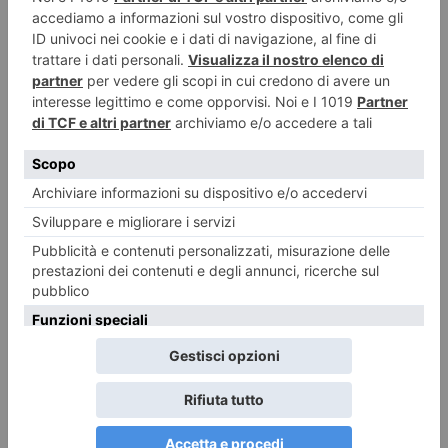
Arrestato il 73enne che ha travolto i ciclisti
9 Agosto 2026
Tutti i gusti del mondo a Terra Madre Salone del Gusto Tra poco più di un
mese a Torino
9 Agosto 2026
“Davide Toffolo, Parola di Pasolini”
9 Agosto 2026
La rubrica della domenica di Pier Franco Quaglieni
9 Agosto 2026
Artigianato piemontese, segnali di ripresa nel terzo trimestre ma i saldi
restano negativi
9 Agosto 2026
Gallerie d’Italia gratis a Ferragosto
9 Agosto 2026