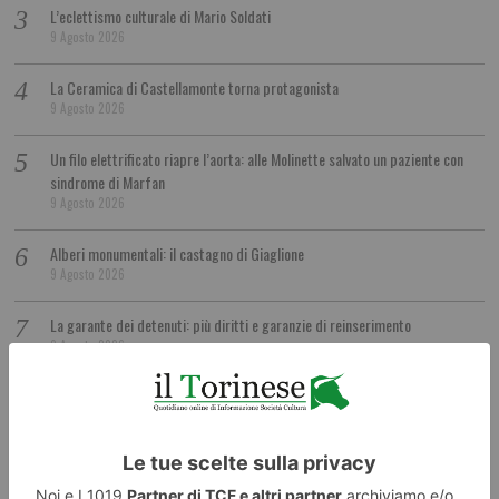
L’eclettismo culturale di Mario Soldati
9 Agosto 2026
La Ceramica di Castellamonte torna protagonista
9 Agosto 2026
Un filo elettrificato riapre l’aorta: alle Molinette salvato un paziente con
sindrome di Marfan
9 Agosto 2026
Alberi monumentali: il castagno di Giaglione
9 Agosto 2026
La garante dei detenuti: più diritti e garanzie di reinserimento
9 Agosto 2026
Treni, lavori tra Salbertrand e Bussoleno
9 Agosto 2026
GTT sostituisce i parchimetri: più di 600 al posto dei modelli vecchi
9 Agosto 2026