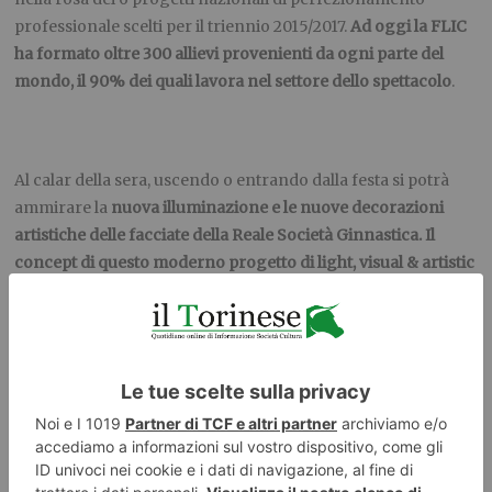
professionale scelti per il triennio 2015/2017.
Ad oggi la FLIC
ha formato oltre 300 allievi provenienti da ogni parte del
mondo, il 90% dei quali lavora nel settore dello spettacolo
.
Al calar della sera, uscendo o entrando dalla festa si potrà
ammirare la
nuova illuminazione e le nuove decorazioni
artistiche delle facciate della Reale Società Ginnastica. Il
concept di questo
moderno progetto di light, visual & artistic
design
si è posto l’obiettivo di
mettere in risalto l’importante
aspetto storico
della società, ma anche lo
sviluppo ed il
rinnovamento di questa grande esperienza sportiva ed
umana
che negli ultimi 15 anni ha investito risorse ed
energie nel circo contemporaneo
, creando nel 2002 la FLIC
Scuola di Circo e facendola diventare in pochi anni una delle
più rinomate al mondo.