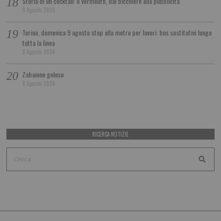
Storia di un cocktail: il Vermouth, dal bicchiere alla pubblicità
9 Agosto 2026
Torino, domenica 9 agosto stop alla metro per lavori: bus sostitutivi lungo
tutta la linea
8 Agosto 2026
Zabaione goloso
8 Agosto 2026
RICERCA NOTIZIE