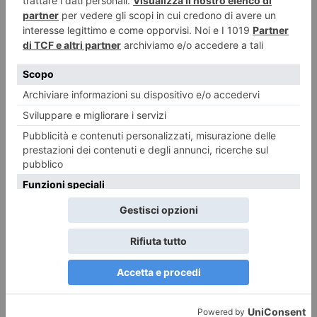
INFORMAZIONI
Per approfondire la storia e le attività della Reale Società
Ginnastica e della FLIC Scuola di Circo è possibile visitare:
www.realeginnastica.it
,
www.museorealeginnastica.it
e
www.flicscuolacirco.it
Nei siti è possibile trovare la descrizione e gli orari delle
attività per bambini e adulti e informazioni per prenotare
una prova gratuita nel caso in cui non si possa partecipare
alla giornata di domenica 14 gennaio.