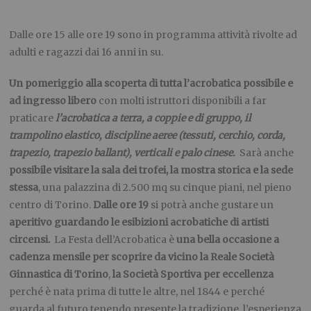
Dalle ore 15 alle ore 19 sono in programma attività rivolte ad
adulti e ragazzi dai 16 anni in su.
Un pomeriggio alla scoperta di tutta l’acrobatica possibile
e
ad ingresso libero
con molti istruttori disponibili a far
praticare
l’acrobatica a terra, a coppie e di gruppo, il
trampolino elastico, discipline aeree (tessuti, cerchio, corda,
trapezio, trapezio ballant), verticali e palo cinese.
Sarà anche
possibile visitare la sala dei trofei, la mostra storica e la sede
stessa
, una palazzina di 2.500 mq su cinque piani, nel pieno
centro di Torino.
Dalle ore 19
si potrà anche gustare un
aperitivo guardando le esibizioni acrobatiche di artisti
circensi.
La Festa dell’Acrobatica è
una bella occasione a
cadenza mensile per scoprire da vicino la
Reale Società
Ginnastica di Torino
,
la Società Sportiva per eccellenza
perché è nata prima di tutte le altre, nel 1844 e perché
guarda al futuro tenendo presente la tradizione, l’esperienza