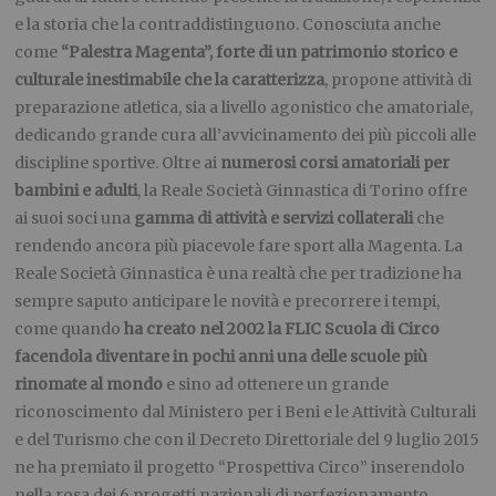
e la storia che la contraddistinguono. Conosciuta anche
come
“Palestra Magenta”, forte di un patrimonio storico e
culturale inestimabile che la caratterizza
, propone attività di
preparazione atletica, sia a livello agonistico che amatoriale,
dedicando grande cura all’avvicinamento dei più piccoli alle
discipline sportive. Oltre ai
numerosi corsi amatoriali per
bambini e adulti
, la Reale Società Ginnastica di Torino offre
ai suoi soci una
gamma di attività e servizi collaterali
che
rendendo ancora più piacevole fare sport alla Magenta. La
Reale Società Ginnastica è una realtà che per tradizione ha
sempre saputo anticipare le novità e precorrere i tempi,
come quando
ha creato nel 2002 la
FLIC Scuola di Circo
facendola diventare in pochi anni una delle scuole più
rinomate al mondo
e sino ad ottenere un grande
riconoscimento dal Ministero per i Beni e le Attività Culturali
e del Turismo che con il Decreto Direttoriale del 9 luglio 2015
ne ha premiato il progetto “Prospettiva Circo” inserendolo
nella rosa dei 6 progetti nazionali di perfezionamento