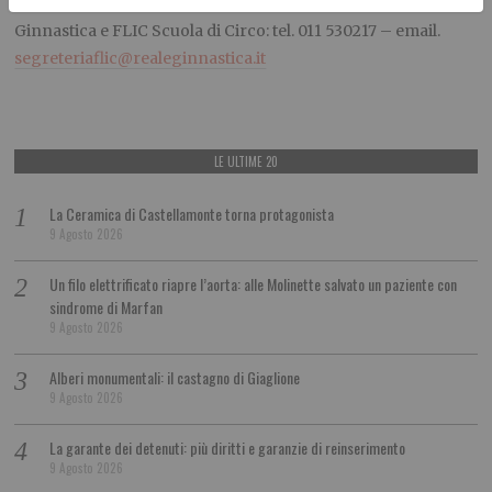
Per ulteriori informazioni:
segreteria della Reale Società
Ginnastica e FLIC Scuola di Circo: tel. 011 530217 – email.
segreteriaflic@realeginnastica.it
LE ULTIME 20
La Ceramica di Castellamonte torna protagonista
9 Agosto 2026
Un filo elettrificato riapre l’aorta: alle Molinette salvato un paziente con
sindrome di Marfan
9 Agosto 2026
Alberi monumentali: il castagno di Giaglione
9 Agosto 2026
La garante dei detenuti: più diritti e garanzie di reinserimento
9 Agosto 2026