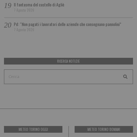
Il fantasma del castello di Agliè
7 Agosto 2026
Pd: “Non pagati i lavoratori delle aziende che consegnano pannolini”
7 Agosto 2026
RICERCA NOTIZIE
METEO TORINO OGGI
METEO TORINO DOMANI