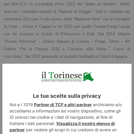
per Mon.D.O. la Locandina d’Arte 2013 del “Nadal an Munfra’”. Molto
ricercati i calendari annuali di “Appunti di Viaggio”. Sue le cartoline nel
settembre 2013 per il volo storico delle “Madonne Nere” con le immagini
di Crea – Oropa e Cagliari e nel 2015 per quello Casale-Parigi-Casale
con tre incisioni in ricordo di D’Annunzio e Palli. Nel 2014: Mostra
“Visioni Pittoriche” – Istituto Italiano di Cultura – Praga, Torino – Art
Gallery. Per la Pasqua 2016 a Conzano villa Vidua ” L’uovo di
cioccolato”. Nel 2017 personale al castello Isimbardi a Castel d’Agogna.
…
Mauro Galfrè
, nato a Spigno Monferrato, ha vissuto la giovinezza a
Casale dove, dopo una lunga trasferta Genovese, è tornato a vivere.
Pittore, illustratore e grafico, ha iniziato il suo percorso
spronato dal
pittore Gino
Mazzoli e
dall’insegnante di disegno Rina Testera Porta. Diplomato nel 1970
all’Istituto Statale d’Arte “Benvenuto Cellini” di Valenza, ha lavorato