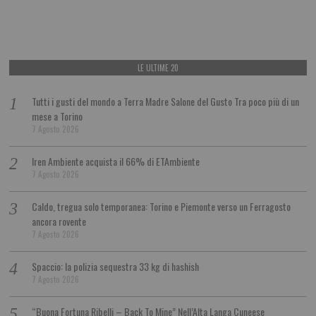
LE ULTIME 20
Tutti i gusti del mondo a Terra Madre Salone del Gusto Tra poco più di un
mese a Torino
7 Agosto 2026
Iren Ambiente acquista il 66% di ETAmbiente
7 Agosto 2026
Caldo, tregua solo temporanea: Torino e Piemonte verso un Ferragosto
ancora rovente
7 Agosto 2026
Spaccio: la polizia sequestra 33 kg di hashish
7 Agosto 2026
“Buona Fortuna Ribelli – Back To Mine” Nell’Alta Langa Cuneese