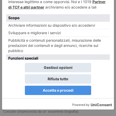
come ideatore e disegnatore di gioielli. Ha avuto esperienze nel campo
dell’illustrazione e della realizzazioni di manifesti, copertine di dischi,
fumetti e cartoline. In campo pittorico ha esposto in collettive in Italia e
all’estero ed allestito mostre personali ottenendo lusinghieri
apprezzamenti. Dal 1972, trasferitosi a Genova, ha ottenuto numerosi
riconoscimenti tra cui il premio “Arte grafica per la Liguria”. Nel 1980 ha
esposto a Palazzo Ducale di Genova insieme ai principali artisti liguri e
nel 1981 ha vinto il “Premio Murano” con un’opera realizzata dalle
vetrerie veneziane. Si è dedicato alla pittura fino alla fine degli anni ’80.
Dopo una parentesi in veste di paroliere e compositore di musica
leggera, negli anni ’90 è tornato a operare in campo pittorico e grafico.
Ha curato manifestazioni dedicate al mondo del fumetto e del cinema
western. In questa veste ha ideato e curato, nel 2009, 2010 e 2014, tre
edizioni della mostra commemorativa “C’era una volta il west – Omaggio
al cinema di Sergio Leone”. A giugno 2017 ha festeggiato 50 anni di
attività artistica con la mostra antologica “Mauro Galfrè, Giocando con
l’Arte 1967-2017” allestita nella prestigiosa cornice di Villa Vidua a
Conzano (impreziosita da un’ esauriente biografia).