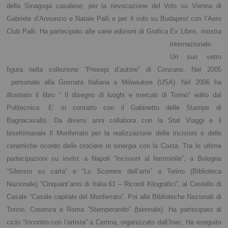
della Sinagoga casalese, per la rievocazione del Volo su Vienna di
Gabriele d’Annunzio e Natale Palli e per il volo su Budapest con l’Aero
Club Palli. Ha partecipato alle varie
edizioni di Grafica Ex Libris, mostra
internazionale.
Un suo vetro
figura nella collezione “Presepi d’autore” di Conzano. Nel 2005
personale alla Giornata Italiana a Milwaukee (USA). Nel 2006 ha
illustrato il libro ” Il disegno di luoghi e mercati di Torino” edito dal
Politecnico. E’ in contatto con il Gabinetto delle Stampe di
Bagnacavallo. Da diversi anni collabora con la Stat Viaggi e il
bisettimanale Il Monferrato per la realizzazione delle incisioni e delle
ceramiche ricordo delle crociere in sinergia con la Costa. Tra le ultime
partecipazioni su invito: a Napoli “Incisioni al femminile”, a Bologna
“Silenzio su carta” e “Lo Scorrere dell’arte” a Torino (Biblioteca
Nazionale) “Cinquant’anni di Italia 61 – Ricordi Xilografici”, al Castello di
Casale “Casale capitale del Monferrato”. Poi alle Biblioteche Nazionali di
Torino, Cosenza e Roma ”Stemperando” (biennale). Ha partecipato al
ciclo “Incontro con l’artista” a Cerrina, organizzato dall’Inac. Ha eseguito