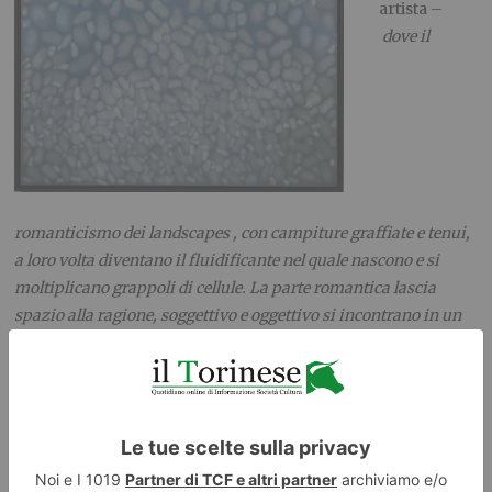
artista –
dove il
romanticismo dei landscapes , con campiture graffiate e tenui,
a loro volta diventano il fluidificante nel quale nascono e si
moltiplicano grappoli di cellule. La parte romantica lascia
spazio alla ragione, soggettivo e oggettivo si incontrano in un
gioco di ruoli dove nulla è più definito”
. E allora quegli
indefiniti totalitari spazi cromatici vanno a nascondere una
singolarissima analisi interiore. Un gioco non semplice di
anima e cuore che tende (ci riuscirà?) a coinvolgere e a
concepire in un tutt’uno artista e spettatore. Davanti a uno
specchio che spesso riflette
“le debolezze dell’Io, in una