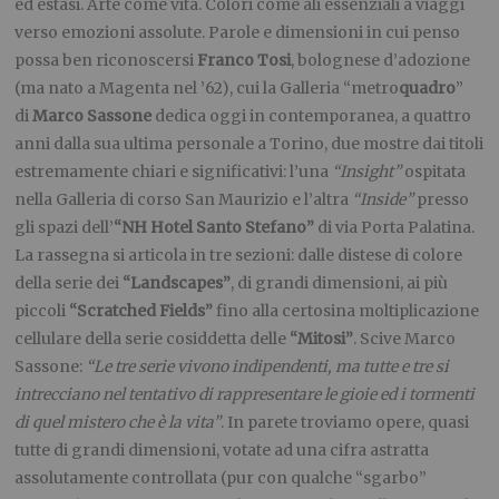
ed estasi. Arte come vita. Colori come ali essenziali a viaggi
verso emozioni assolute. Parole e dimensioni in cui penso
possa ben riconoscersi
Franco Tosi
, bolognese d’adozione
(ma nato a Magenta nel ’62), cui la Galleria “metro
quadro
”
di
Marco Sassone
dedica oggi in contemporanea, a quattro
anni dalla sua ultima personale a Torino, due mostre dai titoli
estremamente chiari e significativi: l’una
“Insight”
ospitata
nella Galleria di corso San Maurizio e l’altra
“Inside”
presso
gli spazi dell’
“NH Hotel Santo Stefano”
di via Porta Palatina.
La rassegna si articola in tre sezioni: dalle distese di colore
della serie dei
“Landscapes”
, di grandi dimensioni, ai più
piccoli
“Scratched Fields”
fino alla certosina moltiplicazione
cellulare della serie cosiddetta delle
“Mitosi”
. Scive Marco
Sassone:
“Le tre serie vivono indipendenti, ma tutte e tre si
intrecciano nel tentativo di rappresentare le gioie ed i tormenti
di quel mistero che è la vita”
. In parete troviamo opere, quasi
tutte di grandi dimensioni, votate ad una cifra astratta
assolutamente controllata (pur con qualche “sgarbo”