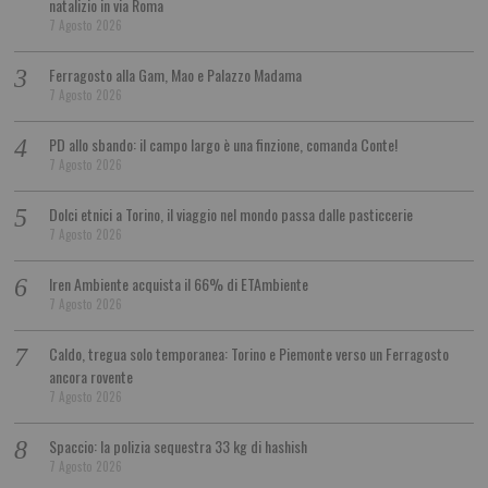
natalizio in via Roma
7 Agosto 2026
Ferragosto alla Gam, Mao e Palazzo Madama
7 Agosto 2026
PD allo sbando: il campo largo è una finzione, comanda Conte!
7 Agosto 2026
Dolci etnici a Torino, il viaggio nel mondo passa dalle pasticcerie
7 Agosto 2026
Iren Ambiente acquista il 66% di ETAmbiente
7 Agosto 2026
Caldo, tregua solo temporanea: Torino e Piemonte verso un Ferragosto
ancora rovente
7 Agosto 2026
Spaccio: la polizia sequestra 33 kg di hashish
7 Agosto 2026