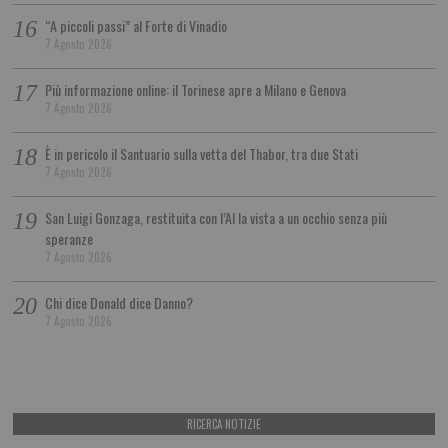
“A piccoli passi” al Forte di Vinadio
7 Agosto 2026
Più informazione online: il Torinese apre a Milano e Genova
7 Agosto 2026
È in pericolo il Santuario sulla vetta del Thabor, tra due Stati
7 Agosto 2026
San Luigi Gonzaga, restituita con l’AI la vista a un occhio senza più
speranze
7 Agosto 2026
Chi dice Donald dice Danno?
7 Agosto 2026
RICERCA NOTIZIE