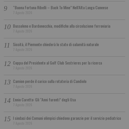
“Buona Fortuna Ribelli – Back To Mine” Nell’Alta Langa Cuneese
7 Agosto 2026
Bussoleno e Bardonecchia, modifiche alla circolazione ferroviaria
7 Agosto 2026
Siccità, il Piemonte chiederà lo stato di calamità naturale
7 Agosto 2026
Coppa del Presidente al Golf Club Sestrieres per la ricerca
7 Agosto 2026
Camion perde il carico sulla rotatoria di Candiolo
7 Agosto 2026
Ennio Caretto: Gli “Anni furenti” degli Usa
7 Agosto 2026
I sindaci dei Comuni olimpici chiedono garanzie per il servizio pediatrico
7 Agosto 2026