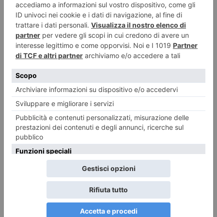
continua ricerca di sé stessi e la paura, forse, di non trovarsi”
.
O, peggio di trovarsi.
Gianni Milani
“Insight – Inside”
Galleria “metroquadro”, corso San Maurizio 73/F, Torino, tel.
328/4820897 o
www.metroquadroarte.com
Fino al 18 dicembre
Orari: dal giov. al sab. 16/19
NH Hotel Santo Stefano, via Porta Palatina 19, Torino; tel.
011/5223311 o
www.nhsantostefano@nh-hotels.com