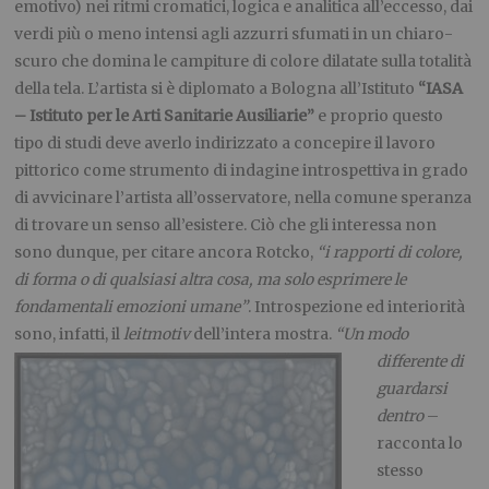
emotivo) nei ritmi cromatici, logica e analitica all’eccesso, dai
verdi più o meno intensi agli azzurri sfumati in un chiaro-
scuro che domina le campiture di colore dilatate sulla totalità
della tela. L’artista si è diplomato a Bologna all’Istituto
“IASA
– Istituto per le Arti Sanitarie Ausiliarie”
e proprio questo
tipo di studi deve averlo indirizzato a concepire il lavoro
pittorico come strumento di indagine introspettiva in grado
di avvicinare l’artista all’osservatore, nella comune speranza
di trovare un senso all’esistere. Ciò che gli interessa non
sono dunque, per citare ancora Rotcko,
“i rapporti di colore,
di forma o di qualsiasi altra cosa, ma solo esprimere le
fondamentali emozioni umane”
. Introspezione ed interiorità
sono, infatti, il
leitmotiv
dell’intera mostra.
“Un modo
differente di
guardarsi
dentro
–
racconta lo
stesso