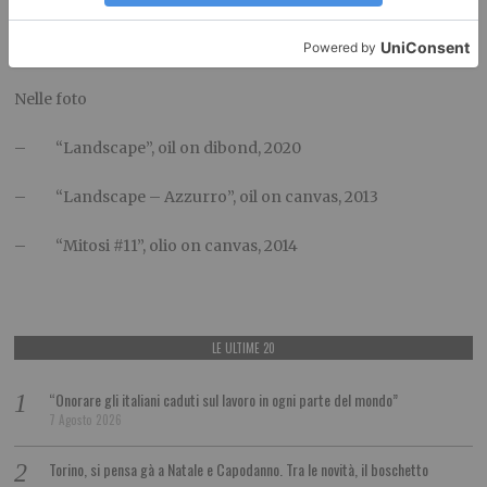
Fino al 9 gennaio 2022
Nelle foto
– “Landscape”, oil on dibond, 2020
– “Landscape – Azzurro”, oil on canvas, 2013
– “Mitosi #11”, olio on canvas, 2014
LE ULTIME 20
“Onorare gli italiani caduti sul lavoro in ogni parte del mondo”
7 Agosto 2026
Torino, si pensa gà a Natale e Capodanno. Tra le novità, il boschetto