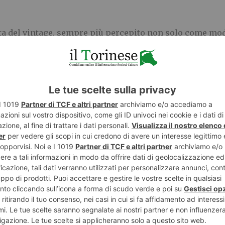
ita del vintage, sempre più percepito non solo come mod
culturale.
Vintage Boutique
si inserisce perfettamente 
à attenta al bello, al riuso e al valore della memoria. 
 diventa racconto e connessione, contribuendo al fermen
ettore di nicchia: è
una tendenza in piena espansione
, 
ria e all’estetica Generazione Z
i dedicati al vintage e al second-hand, percorsi di acq
ocale, e il vintage ne è ambasciatore