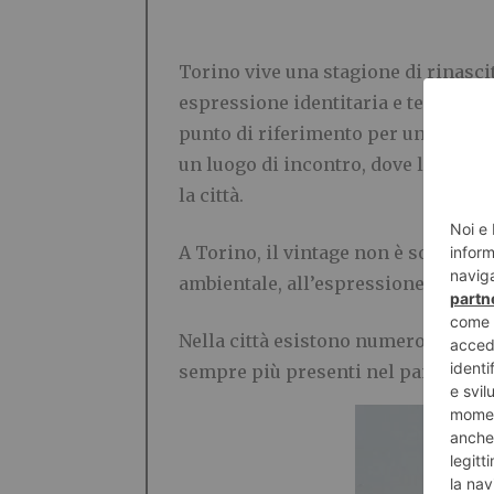
Torino vive una stagione di rinasc
espressione identitaria e tendenza 
punto di riferimento per una comunit
un luogo di incontro, dove la moda
la città.
A Torino, il vintage non è solo un s
ambientale, all’espressione identita
Nella città esistono numerosi negoz
sempre più presenti nel panorama l