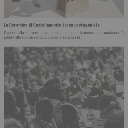
La Ceramica di Castellamonte torna protagonista
È giunta alla sua sessantacinquesima edizione la mostra internazionale È
giunta alla sua sessantacinquesima edizione la